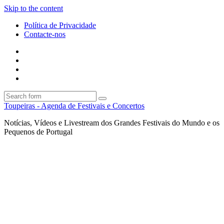
Skip to the content
Política de Privacidade
Contacte-nos
Facebook
Twitter
Envie
um
Search
mail
Search
Toupeiras - Agenda de Festivais e Concertos
Notícias, Vídeos e Livestream dos Grandes Festivais do Mundo e os
Pequenos de Portugal