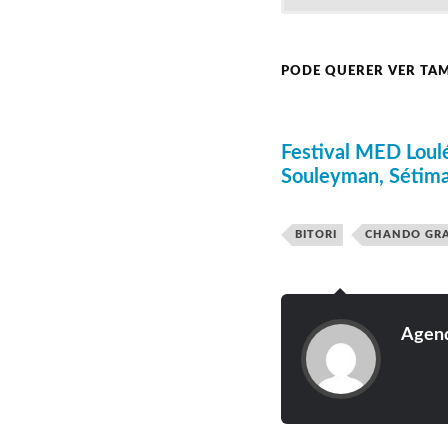
Bilhetes Diários a 12
Passes Gerais a 30 e
PODE QUERER VER TA
BOL
.
Festival MED Loul
Souleyman, Sétima
BITORI
CHANDO GRA
Agend