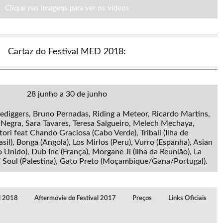
Clique nas imagens para ver os vídeos
Cartaz do Festival MED 2018:
28 junho a 30 de junho
diggers, Bruno Pernadas, Riding a Meteor, Ricardo Martins,
 Negra, Sara Tavares, Teresa Salgueiro, Melech Mechaya,
tori feat Chando Graciosa (Cabo Verde), Tribali (Ilha de
sil), Bonga (Angola), Los Mirlos (Peru), Vurro (Espanha), Asian
Unido), Dub Inc (França), Morgane Ji (Ilha da Reunião), La
7 Soul (Palestina), Gato Preto (Moçambique/Gana/Portugal).
al 2018
Aftermovie do Festival 2017
Preços
Links Oficiais