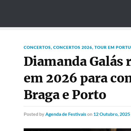
CONCERTOS
,
CONCERTOS 2026
,
TOUR EM PORT
Diamanda Galás r
em 2026 para con
Braga e Porto
Posted
by
Agenda de Festivais
on
12 Outubro, 2025