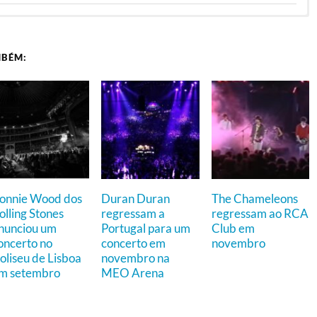
MBÉM:
onnie Wood dos
Duran Duran
The Chameleons
olling Stones
regressam a
regressam ao RCA
nunciou um
Portugal para um
Club em
oncerto no
concerto em
novembro
oliseu de Lisboa
novembro na
m setembro
MEO Arena