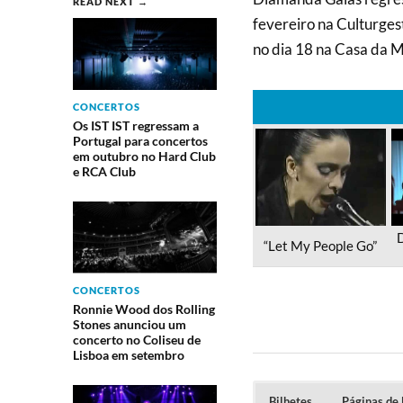
READ NEXT →
fevereiro na Culturgest
no dia 18 na Casa da M
CONCERTOS
Os IST IST regressam a
Portugal para concertos
em outubro no Hard Club
e RCA Club
D
“Let My People Go”
CONCERTOS
Ronnie Wood dos Rolling
Stones anunciou um
concerto no Coliseu de
Lisboa em setembro
Bilhetes
Páginas de