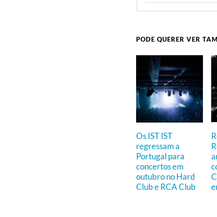
PODE QUERER VER TA
Os IST IST
R
regressam a
R
Portugal para
a
concertos em
c
outubro no Hard
C
Club e RCA Club
e