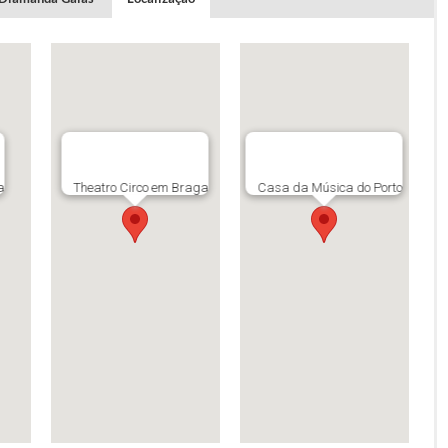
o preço de 35 euros (17,5 euros com cartão Pentágono +
) em Braga e 45 euros em Lisboa e Porto.
a
Theatro Circo em Braga
Casa da Música do Porto