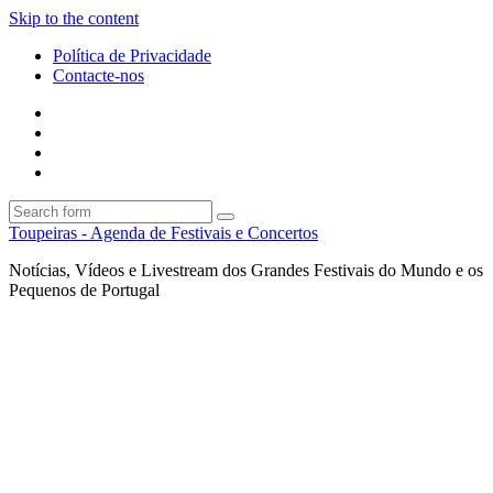
Skip to the content
Política de Privacidade
Contacte-nos
Facebook
Twitter
Envie
um
Search
mail
Search
Toupeiras - Agenda de Festivais e Concertos
Notícias, Vídeos e Livestream dos Grandes Festivais do Mundo e os
Pequenos de Portugal