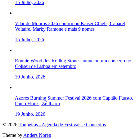
15 Julho, 2026
Vilar de Mouros 2026 confirmou Kaiser Chiefs, Cabaret
Voltaire, Marky Ramone e mais 9 nomes
15 Julho, 2026
Ronnie Wood dos Rolling Stones anunciou um concerto no
Coliseu de Lisboa em setembro
19 Junho, 2026
Azores Burning Summer Festival 2026 com Capitão Fausto,
Paulo Flores, Zé Ibarra
19 Junho, 2026
To
© 2026
Toupeiras - Agenda de Festivais e Concertos
the
Theme by
Anders Norén
top