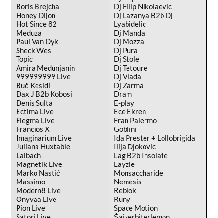
Boris Brejcha
Dj Filip Nikolaevic
Honey Dijon
Dj Lazanya B2b Dj
Hot Since 82
Lyabidelic
Meduza
Dj Manda
Paul Van Dyk
Dj Mozza
Sheck Wes
Dj Pura
Topic
Dj Stole
Amira Medunjanin
Dj Tetoure
999999999 Live
Dj Vlada
Buč Kesidi
Dj Zarma
Dax J B2b Kobosil
Dram
Denis Sulta
E-play
Ectima Live
Ece Ekren
Flegma Live
Fran Palermo
Francios X
Goblini
Imaginarium Live
Ida Prester + Lollobrigida
Juliana Huxtable
Ilija Djokovic
Laibach
Lag B2b Insolate
Magnetik Live
Layzie
Marko Nastić
Monsaccharide
Massimo
Nemesis
Modern8 Live
Reblok
Onyvaa Live
Runy
Pion Live
Space Motion
Satori Live
Šajzerbiterlemon