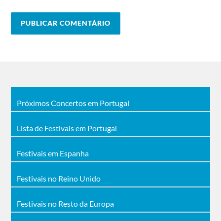
Dead Bertha, Liv, Mašinko, Mud Factory, Nemesis, Noctiferia,
Pogonbgd, Rhemorha, Skyforger, Terrorhammer, the Bloody
Earth, The Hellfreaks, The Stone.
Cartaz do Festival 2017
The Killers, Liam Gallagher, Years & Years, Jason Derulo,
Rag’n’Bone Man, Roisin Murphy, Jake Bugg, The Jesus and Mary
Chain, Paul Kalkbrenner, Hardwell, Solomun, Nina Kraviz, Jamie
Jones, Duke Dumont, Robin Schulz, Alan Walker, Lost Frequencies,
Noisia, Foreign Beggars, Princess Nokia, The Damned, The Black
Dahlia Murder, Bjarki, Recondite, Vatican Shadow, entre outros.
Próximos Concertos em Portugal
Lista de Festivais em Portugal
Festivais em Espanha
Festivais no Reino Unido
Festivais no Resto da Europa