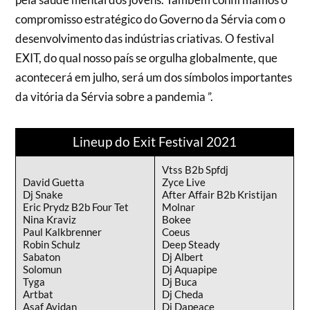
compromisso estratégico do Governo da Sérvia com o
desenvolvimento das indústrias criativas. O festival
EXIT, do qual nosso país se orgulha globalmente, que
acontecerá em julho, será um dos símbolos importantes
da vitória da Sérvia sobre a pandemia ”.
Lineup do Exit Festival 2021
Vtss B2b Spfdj
David Guetta
Zyce Live
Dj Snake
After Affair B2b Kristijan
Eric Prydz B2b Four Tet
Molnar
Nina Kraviz
Bokee
Paul Kalkbrenner
Coeus
Robin Schulz
Deep Steady
Sabaton
Dj Albert
Solomun
Dj Aquapipe
Tyga
Dj Buca
Artbat
Dj Cheda
Asaf Avidan
Dj Dapeace