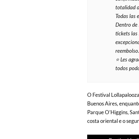
totalidad d
Todas las 
Dentro de 
tickets las
excepcional
reembolso
⭐️ Les agr
todos poda
O Festival Lollapalooz
Buenos Aires, enquanto
Parque O’Higgins, Sant
costa oriental e o segu