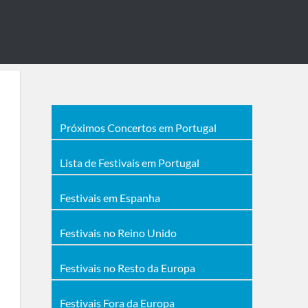
Próximos Concertos em Portugal
Lista de Festivais em Portugal
Festivais em Espanha
Festivais no Reino Unido
Festivais no Resto da Europa
Festivais Fora da Europa