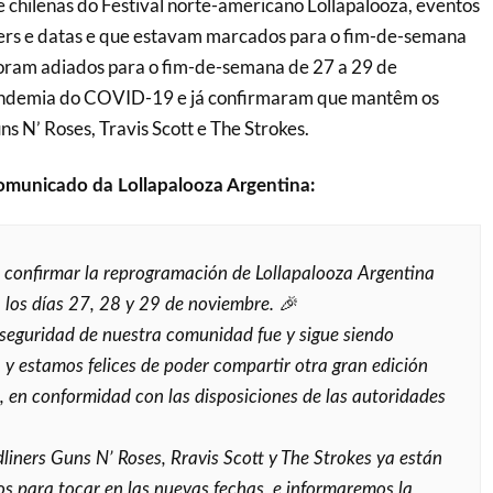
e chilenas do Festival norte-americano Lollapalooza, eventos
ers e datas e que estavam marcados para o fim-de-semana
foram adiados para o fim-de-semana de 27 a 29 de
ndemia do COVID-19 e já confirmaram que mantêm os
s N’ Roses, Travis Scott e The Strokes.
omunicado da Lollapalooza Argentina:
 confirmar la reprogramación de Lollapalooza Argentina
los días 27, 28 y 29 de noviembre. 🎉
 seguridad de nuestra comunidad fue y sigue siendo
, y estamos felices de poder compartir otra gran edición
al, en conformidad con las disposiciones de las autoridades
liners Guns N’ Roses, Rravis Scott y The Strokes ya están
s para tocar en las nuevas fechas, e informaremos la