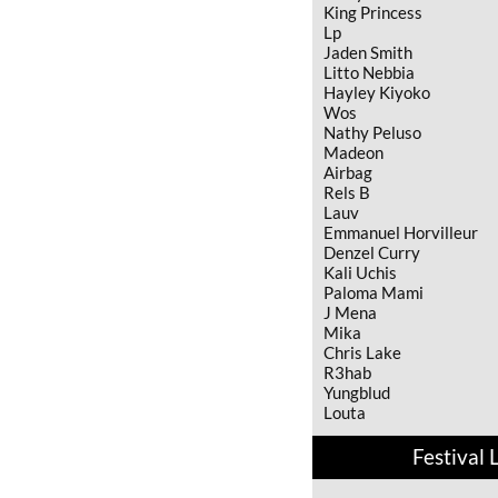
King Princess
Lp
Jaden Smith
Litto Nebbia
Hayley Kiyoko
Wos
Nathy Peluso
Madeon
Airbag
Rels B
Lauv
Emmanuel Horvilleur
Denzel Curry
Kali Uchis
Paloma Mami
J Mena
Mika
Chris Lake
R3hab
Yungblud
Louta
Festival 