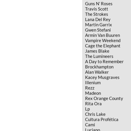
Guns N’ Roses
Travis Scott
The Strokes
Lana Del Rey
Martin Garrix
Gwen Stefani
Armin Van Buuren
Vampire Weekend
Cage the Elephant
James Blake
The Lumineers
A Day to Remember
Brockhampton
Alan Walker
Kacey Musgraves
Illenium
Rezz
Madeon
Rex Orange County
Rita Ora
Lp
Chris Lake
Cultura Profética
Cami
Luciano