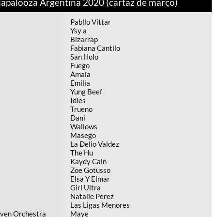
llapalooza Argentina 2020 (cartaz de março)
Pabllo Vittar
Ysy a
Bizarrap
Fabiana Cantilo
San Holo
Fuego
Amaia
Emilia
Yung Beef
Idles
Trueno
Dani
Wallows
Masego
La Delio Valdez
The Hu
Kaydy Cain
Zoe Gotusso
Elsa Y Elmar
Girl Ultra
Natalie Perez
Las Ligas Menores
aven Orchestra
Maye