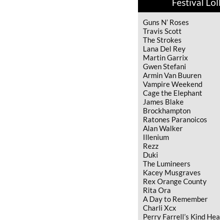
Festival Lo
Guns N’ Roses
Travis Scott
The Strokes
Lana Del Rey
Martin Garrix
Gwen Stefani
Armin Van Buuren
Vampire Weekend
Cage the Elephant
James Blake
Brockhampton
Ratones Paranoicos
Alan Walker
Illenium
Rezz
Duki
The Lumineers
Kacey Musgraves
Rex Orange County
Rita Ora
A Day to Remember
Charli Xcx
Perry Farrell’s Kind He