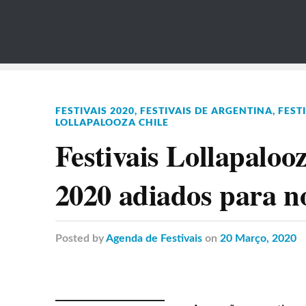
FESTIVAIS 2020
,
FESTIVAIS DE ARGENTINA
,
FESTI
LOLLAPALOOZA CHILE
Festivais Lollapaloo
2020 adiados para 
Posted
by
Agenda de Festivais
on
20 Março, 2020