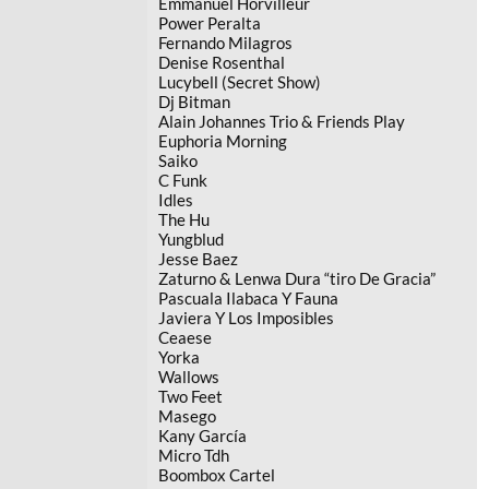
Emmanuel Horvilleur
Power Peralta
Fernando Milagros
Denise Rosenthal
Lucybell (Secret Show)
Dj Bitman
Alain Johannes Trio & Friends Play
Euphoria Morning
Saiko
C Funk
Idles
The Hu
Yungblud
Jesse Baez
Zaturno & Lenwa Dura “tiro De Gracia”
Pascuala Ilabaca Y Fauna
Javiera Y Los Imposibles
Ceaese
Yorka
Wallows
Two Feet
Masego
Kany García
Micro Tdh
Boombox Cartel