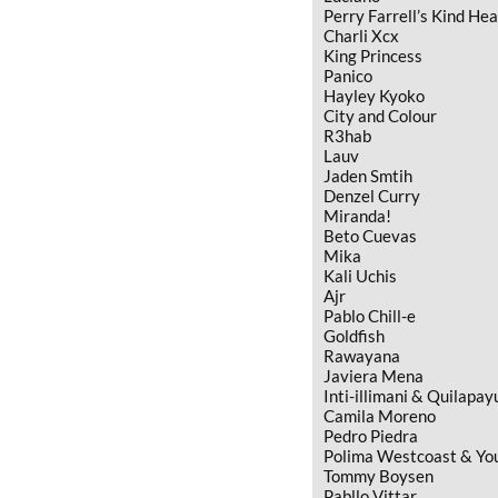
Perry Farrell’s Kind He
Charli Xcx
King Princess
Panico
Hayley Kyoko
City and Colour
R3hab
Lauv
Jaden Smtih
Denzel Curry
Miranda!
Beto Cuevas
Mika
Kali Uchis
Ajr
Pablo Chill-e
Goldfish
Rawayana
Javiera Mena
Inti-illimani & Quilapay
Camila Moreno
Pedro Piedra
Polima Westcoast & You
Tommy Boysen
Pabllo Vittar