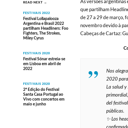
As versões argentinas 
READ NEXT →
que partilham Headlin
FESTIVAIS 2022
de 27 a 29 de março, 
Festival Lollapalooza
Argentina e Brasil 2022
novembro devido à pa
partilham Headliners: Foo
Cabeças de Cartaz: Gun
Fighters, The Strokes,
Miley Cyrus
C
FESTIVAIS 2020
Festival Sónar estreia-se
em Lisboa em abril de
2022
Nos alegra
2020 para 
FESTIVAIS 2020
La salud y
2ª Edição do Festival
Santa Casa Portugal ao
primordial
Vivo com concertos em
del festiv
maio e junho
públicas.
✨ Los head
confirmado