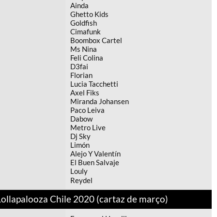
Ainda
Ghetto Kids
Goldfish
Cimafunk
Boombox Cartel
Ms Nina
Feli Colina
D3fai
Florian
Lucia Tacchetti
Axel Fiks
Miranda Johansen
Paco Leiva
Dabow
Metro Live
Dj Sky
Limón
Alejo Y Valentín
El Buen Salvaje
Louly
Reydel
Lollapalooza Chile 2020 (cartaz de março)