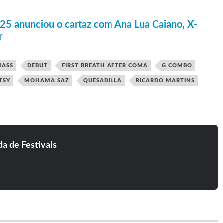
025 anunciou o cartaz com Ana Lua Caiano, X-
r
MASS
DEBUT
FIRST BREATH AFTER COMA
G COMBO
TSY
MOHAMA SAZ
QUESADILLA
RICARDO MARTINS
a de Festivais