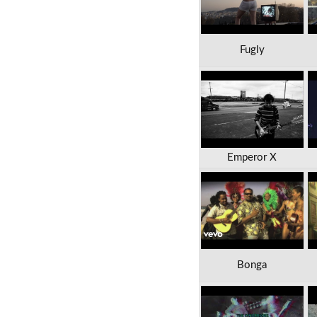
Fugly
Emperor X
Bonga