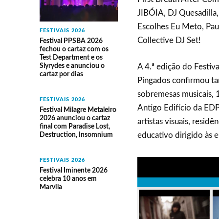
JIBÓIA, DJ Quesadilla
Escolhes Eu Meto, Pau
FESTIVAIS 2026
Collective DJ Set!
Festival PPSBA 2026
fechou o cartaz com os
Test Department e os
Slyrydes e anunciou o
A 4.ª edição do Festiv
cartaz por dias
Pingados confirmou t
sobremesas musicais, 1 
FESTIVAIS 2026
Antigo Edifício da ED
Festival Milagre Metaleiro
2026 anunciou o cartaz
artistas visuais, resid
final com Paradise Lost,
educativo dirigido às 
Destruction, Insomnium
FESTIVAIS 2026
Festival Iminente 2026
celebra 10 anos em
Marvila