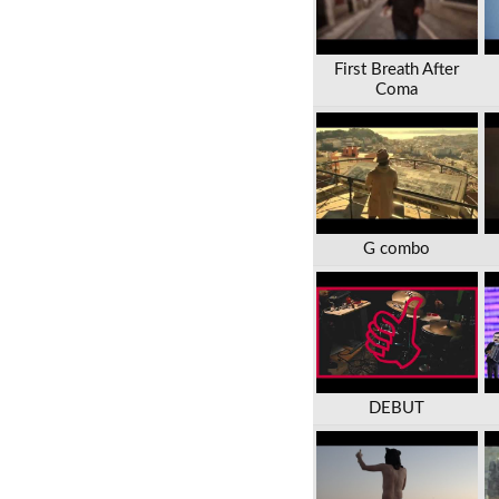
First Breath After
Coma
G combo
DEBUT