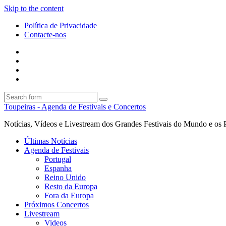
Skip to the content
Política de Privacidade
Contacte-nos
Facebook
Twitter
Envie
um
Search
mail
Search
Toupeiras - Agenda de Festivais e Concertos
Notícias, Vídeos e Livestream dos Grandes Festivais do Mundo e os 
Últimas Notícias
Agenda de Festivais
Portugal
Espanha
Reino Unido
Resto da Europa
Fora da Europa
Próximos Concertos
Livestream
Videos