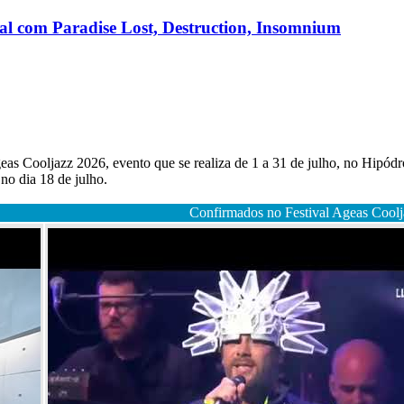
nal com Paradise Lost, Destruction, Insomnium
eas Cooljazz 2026, evento que se realiza de 1 a 31 de julho, no Hipód
no dia 18 de julho.
Confirmados no Festival Ageas Cool