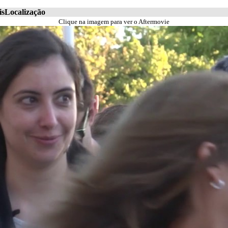
is
Localização
Clique na imagem para ver o Aftermovie