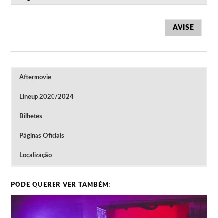
AVISE
Aftermovie
Lineup 2020/2024
Bilhetes
Páginas Oficiais
Localização
Clique na imagem para ver o vídeo
Passes Fase 1: 25,00 € (até 10/05/2025) / Fase
PODE QUERER VER TAMBÉM:
2: 30,00 € (de 11/05/2025 até 10/06/2025) /
Lineup do Festival Basqueiral 2024
Fase 3: 35,00 € (a partir de 11/06/2025)
Diários: 20,00 € (apenas disponíveis após a
divulgação completa do cartaz)
14 de Junho
15 de Junho