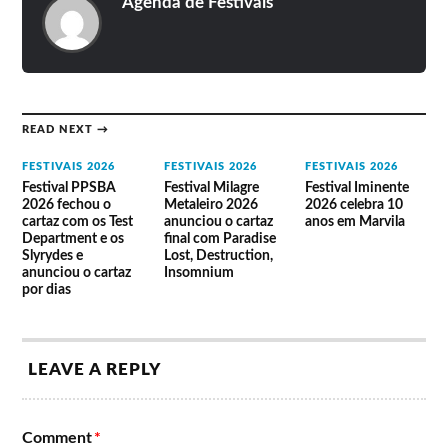
Agenda de Festivais
17 de junho
18 de junho
B Fachada
Linda Martini
Sensible Soccers
Bizarra Locomotiva
Blu Samu (Pt/Bel)
Cocaine Piss (Bel)
The Psychotic Monks
READ NEXT →
Nuha Ruby Ra (Uk)
(Fr)
daguida
Conferência Inferno
Angelica Salvi (Esp)
FESTIVAIS 2026
FESTIVAIS 2026
FESTIVAIS 2026
Maria Reis
Festival PPSBA
Festival Milagre
Festival Iminente
Yakuza
2026 fechou o
Metaleiro 2026
2026 celebra 10
cartaz com os Test
anunciou o cartaz
anos em Marvila
Department e os
final com Paradise
Slyrydes e
Lost, Destruction,
Festival Basqueiral 2020 (cancelado)
anunciou o cartaz
Insomnium
por dias
Sensible Soccers
Krypto
Cocaine Piss
3I3O
Angelica Salvi
Joana Guerra
indignu
Blu Samu
Orteum
The Parkinsons
LEAVE A REPLY
Black Bombaim
Comment
*