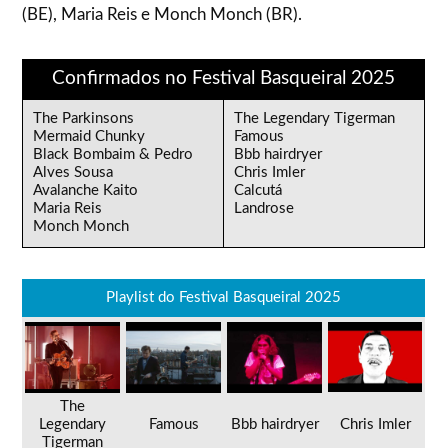
(BE), Maria Reis e Monch Monch (BR).
Confirmados no Festival Basqueiral 2025
The Parkinsons
The Legendary Tigerman
Mermaid Chunky
Famous
Black Bombaim & Pedro
Bbb hairdryer
Alves Sousa
Chris Imler
Avalanche Kaito
Calcutá
Maria Reis
Landrose
Monch Monch
Playlist do Festival Basqueiral 2025
The
Legendary
Famous
Bbb hairdryer
Chris Imler
Tigerman