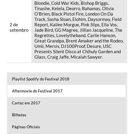
Blondie, Cold War Kids, Bishop Briggs,
Tinashe, Kelela, Deorro, Bahamas, Olivia
O’Brien, Black Pistol Fire, London On Da
Track, Sasha Sloan, Elohim, Daysormay, Field
2 de
Report, Kailee Morgue, Pink Slips, Ella Vos,
setembro
Jade Bird, GG Magree, Jillian Jacqueline, The
Regrettes, Lovelytheband, Carlie Hanson,
Great Grandpa, Brent Amaker and the Rodeo,
Umii, Mersiv, DJ100Proof, Desure, USC
Presents Silent Disco at Chihuly Garden and
Glass, Craig Jaffe, Micaiah Sawyer.
Playlist Spotify do Festival 2018
Aftermovie do Festival 2017
Cartaz em 2017
Bilhetes
Páginas Oficiais