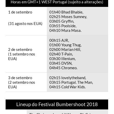
Horas em GMT+1 WEST Portugal (sujeito a alterações)
1 de setembro
01h40 Bhad Bhabie,
02h25 Moses Sumney,
03h05 Gryffin,
(31 agosto nos EUA)
03h55 Poolside,
04h10 Mura Masa.
00h15 AJR,
01h00 Young Thug,
2 de setembro
02h00 Marian Hill,
(1 setembro nos
02h40 T-Pain,
EUA)
03h30 Illenium,
03h45 DVSN,
04h45 Chromeo.
3 de setembro
02h15 lovelytheband,
(2 setembro nos
03h15 Portugal. The Man,
EUA)
04h15 Cold War Kids.
Lineup do Festival Bumbershoot 2018