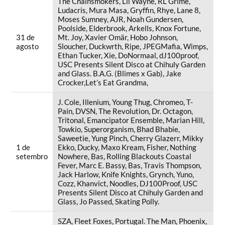
The Chainsmokers, Lil Wayne, RL Grime,
Ludacris, Mura Masa, Gryffin, Rhye, Lane 8,
Moses Sumney, AJR, Noah Gundersen,
Poolside, Elderbrook, Arkells, Knox Fortune,
31 de
Mt. Joy, Xavier Omär, Hobo Johnson,
agosto
Sloucher, Duckwrth, Ripe, JPEGMafia, Wimps,
Ethan Tucker, Xie, DoNormaal, dJ100proof,
USC Presents Silent Disco at Chihuly Garden
and Glass. B.A.G. (Blimes x Gab), Jake
Crocker,Let’s Eat Grandma,
J. Cole, Illenium, Young Thug, Chromeo, T-
Pain, DVSN, The Revolution, Dr. Octagon,
Tritonal, Emancipator Ensemble, Marian Hill,
Towkio, Superorganism, Bhad Bhabie,
Saweetie, Yung Pinch, Cherry Glazerr, Mikky
1 de
Ekko, Ducky, Maxo Kream, Fisher, Nothing
setembro
Nowhere, Bas, Rolling Blackouts Coastal
Fever, Marc E. Bassy, Bas, Travis Thompson,
Jack Harlow, Knife Knights, Grynch, Yuno,
Cozz, Khanvict, Noodles, DJ100Proof, USC
Presents Silent Disco at Chihuly Garden and
Glass, Jo Passed, Skating Polly.
SZA, Fleet Foxes, Portugal. The Man, Phoenix,