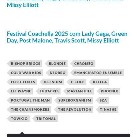
Missy Elliott
Festival Coachella 2025 com Lady Gaga, Green
Day, Post Malone, Travis Scott, Missy Elliott
BISHOP BRIGGS
BLONDIE
CHROMEO
COLD WAR KIDS
DEORRO
EMANCIPATOR ENSEMBLE
FLEET FOXES
ILLENIUM
J. COLE
KELELA
LIL WAYNE
LUDACRIS
MARIAN HILL
PHOENIX
PORTUGAL THE MAN
SUPERORGANISM
SZA
THE CHAINSMOKERS
THE REVOLUTION
TINASHE
TOWKIO
TRITONAL