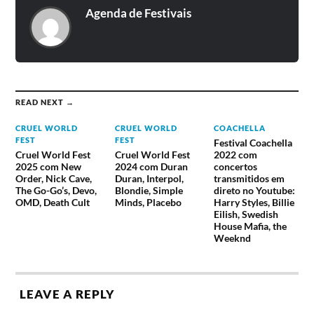
Agenda de Festivais
READ NEXT →
CRUEL WORLD
CRUEL WORLD
COACHELLA
FEST
FEST
Festival Coachella
Cruel World Fest
Cruel World Fest
2022 com
2025 com New
2024 com Duran
concertos
Order, Nick Cave,
Duran, Interpol,
transmitidos em
The Go-Go’s, Devo,
Blondie, Simple
direto no Youtube:
OMD, Death Cult
Minds, Placebo
Harry Styles, Billie
Eilish, Swedish
House Mafia, the
Weeknd
LEAVE A REPLY