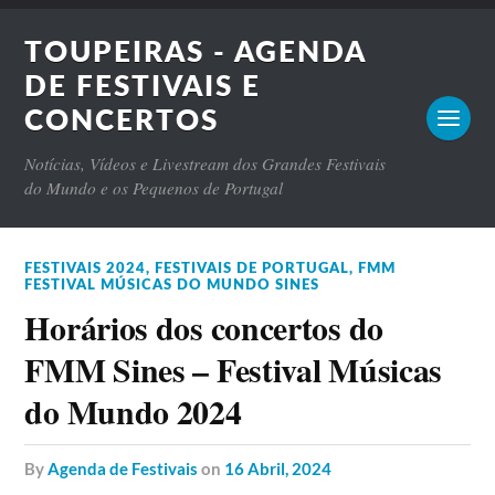
TOUPEIRAS - AGENDA
DE FESTIVAIS E
CONCERTOS
Notícias, Vídeos e Livestream dos Grandes Festivais
do Mundo e os Pequenos de Portugal
FESTIVAIS 2024
,
FESTIVAIS DE PORTUGAL
,
FMM
FESTIVAL MÚSICAS DO MUNDO SINES
Horários dos concertos do
FMM Sines – Festival Músicas
do Mundo 2024
by
Agenda de Festivais
on
16 Abril, 2024