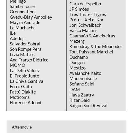
Melingo
Cara de Espelho
Samba Touré
JP Simões
Groundation
Três Tristes Tigres
Gyedu-Blay Ambolley
Prétu – Xei di Kor
Mayra Andrade
Joni Schwalbach
La Muchacha
Vasco Martins
iLe
Caamaño & Ameixeiras
Adédèjì
Mezerg
Salvador Sobral
Komodrag & the Mounodor
Son Rompe Pera
Tout Puissant Marchel
Lívia Mattos
Duchamp
Ana Frango Elétrico
Dungen
MOMO
Mestizo
La Delio Valdez
Avalanche Kaito
El Propio Junte
Mademoiselle
La Chiva Gantiva
Sofiane Saidi
Ferro Gaita
DAM
Fattú Djakité
Haya Zaatry
Moticoma
Rizan Said
Florence Adooni
Saigon Soul Revival
Aftermovie