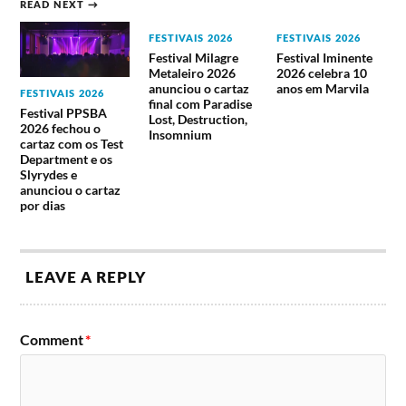
(Portugal)
Alright Mela Meets Santoo
READ NEXT →
B Fachada
(Paquistão / França)
(Portugal)
Al-Qasar feat AlSarah
FESTIVAIS 2026
FESTIVAIS 2026
RAIA (Portugal)
(Sudão)
Festival Milagre
Festival Iminente
Tó Trips (Portugal)
Leenalchi (Coreia do Sul)
Metaleiro 2026
2026 celebra 10
Brama (França)
anunciou o cartaz
anos em Marvila
FESTIVAIS 2026
final com Paradise
Festival PPSBA
Lost, Destruction,
2026 fechou o
Insomnium
Lineup do Festival Músicas do Mundo
cartaz com os Test
2022
Department e os
Slyrydes e
anunciou o cartaz
Porto Covo (aldeia)
por dias
22 julho
23 julho
24 julho
Lina_Raül
LEAVE A REPLY
Refree
Aline Frazão
Dominique
Marina Satti
Maruja Limón
Fils-Aimé
Pascuala
Daymé
Maya Kamaty
Ilabaca Y
Arocena
Lucie Antunes
Comment
*
Fauna
Baiuca
Marina Sena
Acácia Maior
Sines (cidade)