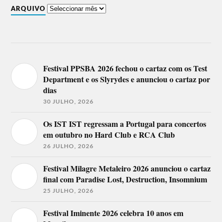
Imarhan (Povo Tuaregue), Karina Buhr (Brasil),
ARQUIVO
Kimmo Pohjonen ‘Skin’ (Finlândia), Kroke
(Polónia), La Tène (França), Ladysmith Black
Mambazo (África do Sul), Lajkó Félix (Sérvia /
Hungria), Maravillas de Mali (Mali), Mark Ernestus’
Ndagga Rhythm Force (Senegal / Alemanha),
Markus with Shahzad Santoo Khan (França /
Paquistão), Monsieur Doumani (Chipre), Moon
Festival PPSBA 2026 fechou o cartaz com os Test
Hooch (EUA), Oliver Mtukudzi (Zimbabué), Opal
Department e os Slyrydes e anunciou o cartaz por
Ocean (Austrália), Pekko Käppi & K:H:H:L
dias
(Finlândia), Seward (Catalunha – Espanha), Širom
(Eslovénia), Sofiane Saidi & Mazalda (Argélia /
30 JULHO, 2026
França), Sons of Kemet (Reino Unido), Sutari
(Polónia), Timbila Muzimba (Moçambique),
Os IST IST regressam a Portugal para concertos
TootArd (Montes Golã), Tulipa Ruiz (Brasil), Vieux
Farka Touré (Mali), Yasmine Hamdan (Líbano), Yazz
em outubro no Hard Club e RCA Club
Ahmed (Bahrein / Reino Unido), Ÿuma (Tunísia).
26 JULHO, 2026
Festival Milagre Metaleiro 2026 anunciou o cartaz
final com Paradise Lost, Destruction, Insomnium
25 JULHO, 2026
Festival Iminente 2026 celebra 10 anos em