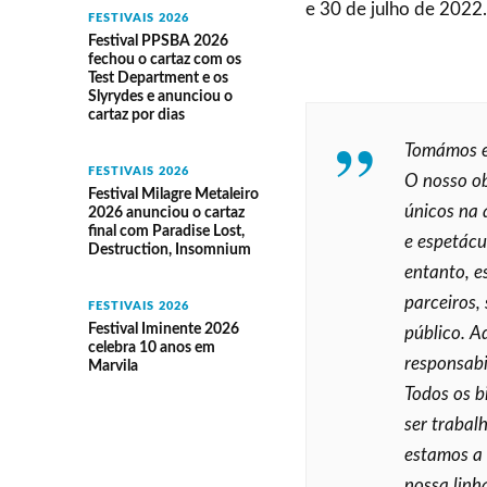
e 30 de julho de 2022.
FESTIVAIS 2026
Festival PPSBA 2026
fechou o cartaz com os
Test Department e os
Slyrydes e anunciou o
cartaz por dias
Tomámos es
FESTIVAIS 2026
O nosso ob
Festival Milagre Metaleiro
únicos na 
2026 anunciou o cartaz
final com Paradise Lost,
e espetácu
Destruction, Insomnium
entanto, e
parceiros,
FESTIVAIS 2026
Festival Iminente 2026
público. A
celebra 10 anos em
responsab
Marvila
Todos os b
ser trabal
estamos a
nossa linh