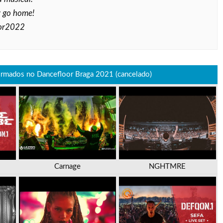
 go home!
or2022
irmados no Dancefloor Braga 2021 (cancelado)
Carnage
NGHTMRE