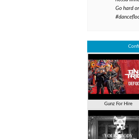
Go hard or
#danceflo
Conf
Gunz For Hire