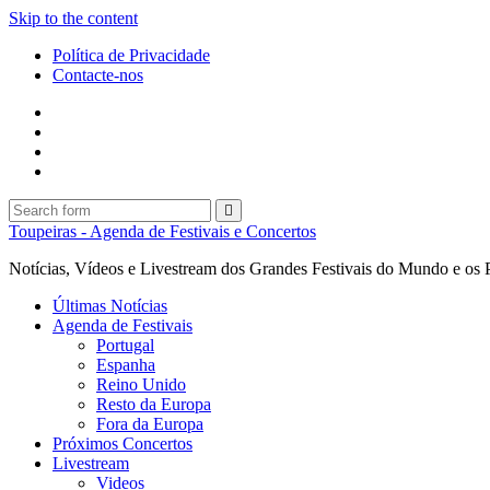
Skip to the content
Política de Privacidade
Contacte-nos
Facebook
Twitter
Envie
um
Search
mail
Search
Toupeiras - Agenda de Festivais e Concertos
Notícias, Vídeos e Livestream dos Grandes Festivais do Mundo e os 
Últimas Notícias
Agenda de Festivais
Portugal
Espanha
Reino Unido
Resto da Europa
Fora da Europa
Próximos Concertos
Livestream
Videos