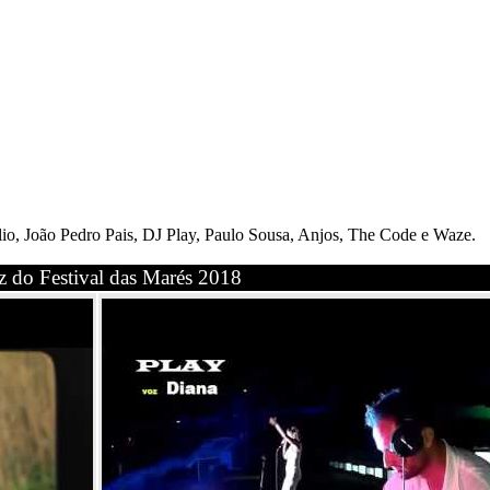
elio, João Pedro Pais, DJ Play, Paulo Sousa, Anjos, The Code e Waze.
z do Festival das Marés 2018