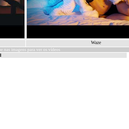
Waze
ue nas imagens para ver os vídeos
l