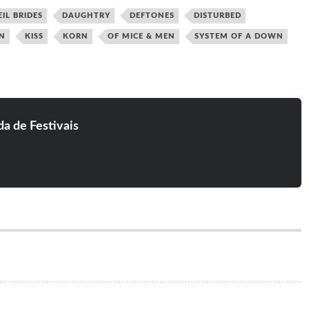
IL BRIDES
DAUGHTRY
DEFTONES
DISTURBED
lco Principal
The Zippo Encore Stage
N
KISS
KORN
OF MICE & MEN
SYSTEM OF A DOWN
 Sevenfold, Boston Manor,
Culture Abuse, Nothing More, CKY, Andrew
lentine, DragonForce,
W.K., Hell is for Heroes, Jonathan Davis, You
eat.
Me At Six.
lack Stone Cherry,
Lawnmower Deth, Asking Alexandria,
he Pink Slips, The Struts,
Babymetal, Bury Tomorrow, Corrosion of
 Movement, Thunder,
Conformity, L7, Parkway Drive, Powerflo.
a de Festivais
lack Veil Brides, Cradle of
Starcrawler, Alexisonfire, Body Count Ft. Ice T,
, In This Moment,
Dead Cross, Greta Van Fleet, Kreator,
ilyn Manson, Shinedown.
Meshuggah, Rise Against, Thrice, Turbonegro.