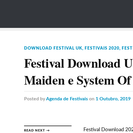
DOWNLOAD FESTIVAL UK
,
FESTIVAIS 2020
,
FEST
Festival Download 
Maiden e System Of
Posted
by
Agenda de Festivais
on
1 Outubro, 2019
Festival Download 202
READ NEXT →