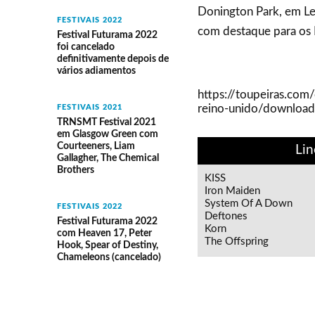
Donington Park, em Lei
FESTIVAIS 2022
com destaque para os 
Festival Futurama 2022
foi cancelado
definitivamente depois de
vários adiamentos
https://toupeiras.com/
reino-unido/download-
FESTIVAIS 2021
TRNSMT Festival 2021
em Glasgow Green com
Courteeners, Liam
Lin
Gallagher, The Chemical
Brothers
KISS
Iron Maiden
System Of A Down
FESTIVAIS 2022
Deftones
Festival Futurama 2022
Korn
com Heaven 17, Peter
The Offspring
Hook, Spear of Destiny,
Chameleons (cancelado)