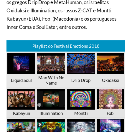
os gregos Drip Drop e MetaHuman, os israelitas
Oxidaksi e Illumination, os russos Z-CAT e Montti,
Kabayun (EUA), Fobi (Macedonia) e os portugueses
Inner Coma e SoulEater, entre outros.
Playlist do Festival Emotions 2018
Man With No
Liquid Soul
Drip Drop
Oxidaksi
Name
Kabayun
Illumination
Montti
Fobi