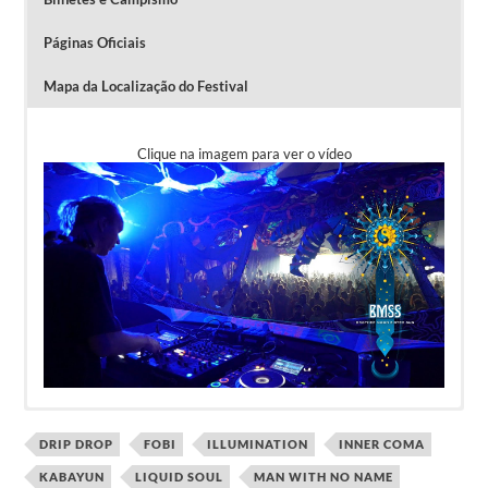
Páginas Oficiais
Mapa da Localização do Festival
Clique na imagem para ver o vídeo
Lineup em 2017: KABAYUN, UnderCover,
Pré-venda: 20 euros (limitado a 500 bilhetes).
DRIP DROP
FOBI
ILLUMINATION
INNER COMA
MONTTI, BOOM SHANKAR, VIRTUANOISE,
Na porta: 25 euros.
KABAYUN
LIQUID SOUL
MAN WITH NO NAME