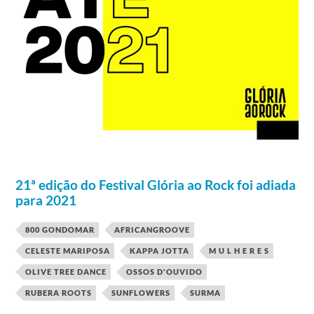
21ª edição do Festival Glória ao Rock foi adiada
para 2021
800 GONDOMAR
AFRICANGROOVE
CELESTE MARIPOSA
KAPPA JOTTA
M U L H E R E S
OLIVE TREE DANCE
OSSOS D'OUVIDO
RUBERA ROOTS
SUNFLOWERS
SURMA