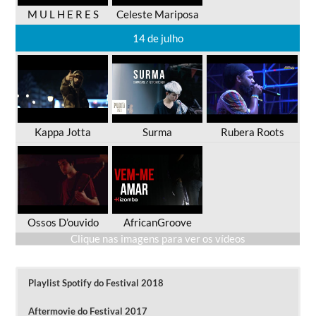
M U L H E R E S
Celeste Mariposa
14 de julho
Kappa Jotta
Surma
Rubera Roots
Ossos D’ouvido
AfricanGroove
Clique nas imagens para ver os vídeos
Playlist Spotify do Festival 2018
Aftermovie do Festival 2017