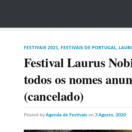
FESTIVAIS 2021
,
FESTIVAIS DE PORTUGAL
,
LAURU
Festival Laurus Nob
todos os nomes anun
(cancelado)
Posted
by
Agenda de Festivais
on
3 Agosto, 2020