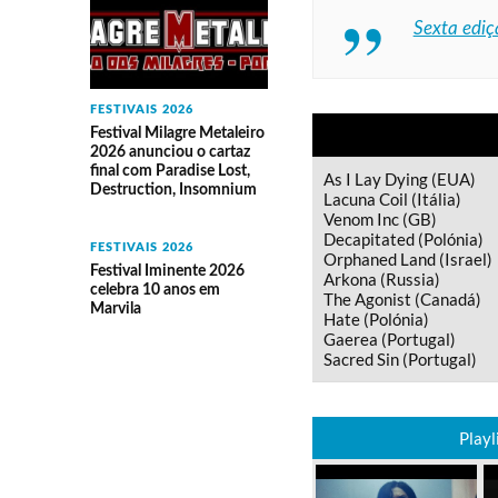
Sexta ediç
FESTIVAIS 2026
Festival Milagre Metaleiro
2026 anunciou o cartaz
final com Paradise Lost,
As I Lay Dying (EUA)
Destruction, Insomnium
Lacuna Coil (Itália)
Venom Inc (GB)
Decapitated (Polónia)
FESTIVAIS 2026
Orphaned Land (Israel)
Festival Iminente 2026
Arkona (Russia)
celebra 10 anos em
The Agonist (Canadá)
Marvila
Hate (Polónia)
Gaerea (Portugal)
Sacred Sin (Portugal)
Playl