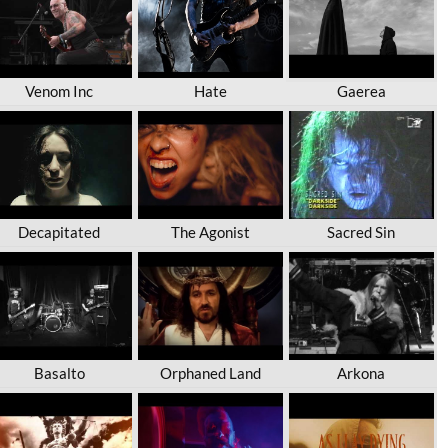
Venom Inc
Hate
Gaerea
Decapitated
The Agonist
Sacred Sin
Basalto
Orphaned Land
Arkona