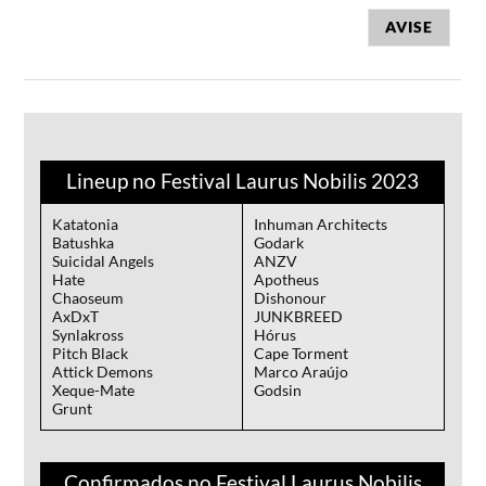
AVISE
Lineup no Festival Laurus Nobilis 2023
Katatonia
Inhuman Architects
Batushka
Godark
Suicidal Angels
ANZV
Hate
Apotheus
Chaoseum
Dishonour
AxDxT
JUNKBREED
Synlakross
Hórus
Pitch Black
Cape Torment
Attick Demons
Marco Araújo
Xeque-Mate
Godsin
Grunt
Confirmados no Festival Laurus Nobilis