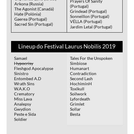
Prayers Of Sanity
Arkona (Russia)
(Portugal)
The Agonist (Canadá)
Grindead (Portugal)
Hate (Polónia)
Sonneillon (Portugal)
Gaerea (Portugal)
VËLLA (Portugal)
Sacred Sin (Portugal)
Jardim Letal (Portugal)
Lineup do Festival Laurus Nobilis 2019
Samael
Tales For the Unspoken
Hypocrisy
Simbiose
Fleshgod Apocalypse
Humanart
Sinistro
Contradiction
Entombed A.D
Second Lash
Wrath Sins
HochiminH
W.A.K.O
Toxikull
Crematory
Soilwork
Miss Lava
Lyfordeath
Analepsy
Grimlet
Gwydion
Sollar
Peste e Sida
Besta
Soldier