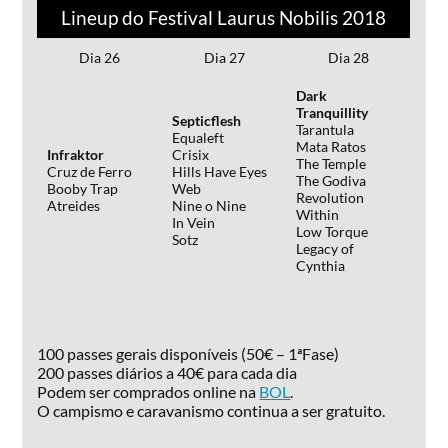
Lineup do Festival Laurus Nobilis 2018
Dia 26
Dia 27
Dia 28
Dark
Tranquillity
Septicflesh
Tarantula
Equaleft
Mata Ratos
Infraktor
Crisix
The Temple
Cruz de Ferro
Hills Have Eyes
The Godiva
Booby Trap
Web
Revolution
Atreides
Nine o Nine
Within
In Vein
Low Torque
Sotz
Legacy of
Cynthia
100 passes gerais disponíveis (50€ – 1ªFase)
200 passes diários a 40€ para cada dia
Podem ser comprados online na
BOL
.
O campismo e caravanismo continua a ser gratuito.