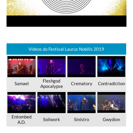
Vídeos do Festival Laurus Nobilis 2019
Fleshgod
Samael
Crematory
Contradiction
Apocalypse
Entombed
Soilwork
Sinistro
Gwydion
A.D.