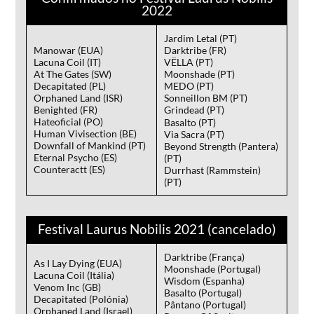
2022
Jardim Letal (PT)
Manowar (EUA)
Darktribe (FR)
Lacuna Coil (IT)
VËLLA (PT)
At The Gates (SW)
Moonshade (PT)
Decapitated (PL)
MEDO (PT)
Orphaned Land (ISR)
Sonneillon BM (PT)
Benighted (FR)
Grindead (PT)
Hateoficial (PO)
Basalto (PT)
Human Vivisection (BE)
Via Sacra (PT)
Downfall of Mankind (PT)
Beyond Strength (Pantera)
Eternal Psycho (ES)
(PT)
Counteractt (ES)
Durrhast (Rammstein)
(PT)
Festival Laurus Nobilis 2021 (cancelado)
Darktribe (França)
As I Lay Dying (EUA)
Moonshade (Portugal)
Lacuna Coil (Itália)
Wisdom (Espanha)
Venom Inc (GB)
Basalto (Portugal)
Decapitated (Polónia)
Pântano (Portugal)
Orphaned Land (Israel)