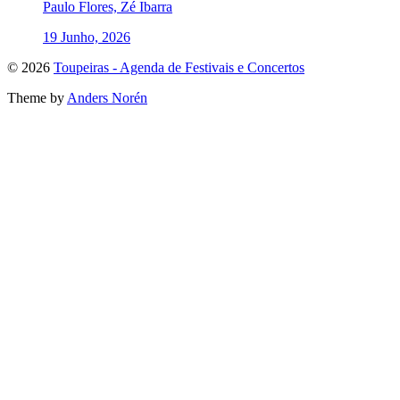
Paulo Flores, Zé Ibarra
19 Junho, 2026
To
© 2026
Toupeiras - Agenda de Festivais e Concertos
the
Theme by
Anders Norén
top