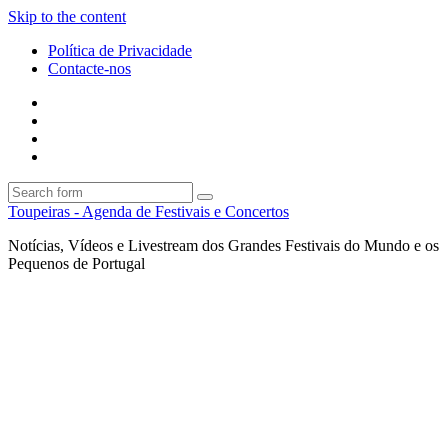
Skip to the content
Política de Privacidade
Contacte-nos
Facebook
Twitter
Envie
um
Search
mail
Search
Toupeiras - Agenda de Festivais e Concertos
Notícias, Vídeos e Livestream dos Grandes Festivais do Mundo e os
Pequenos de Portugal