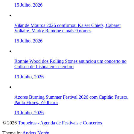
15 Julho, 2026
Vilar de Mouros 2026 confirmou Kaiser Chiefs, Cabaret
Voltaire, Marky Ramone e mais 9 nomes
15 Julho, 2026
Ronnie Wood dos Rolling Stones anunciou um concerto no
Coliseu de Lisboa em setembro
19 Junho, 2026
Azores Burning Summer Festival 2026 com Capitão Fausto,
Paulo Flores, Zé Ibarra
19 Junho, 2026
To
© 2026
Toupeiras - Agenda de Festivais e Concertos
the
Theme by
Anders Norén
top