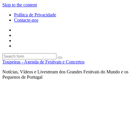
Skip to the content
Política de Privacidade
Contacte-nos
Facebook
Twitter
Envie
um
Search
mail
Search
Toupeiras - Agenda de Festivais e Concertos
Notícias, Vídeos e Livestream dos Grandes Festivais do Mundo e os
Pequenos de Portugal