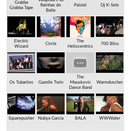
Grabba
Rainhas do
Paisiel
Dj K-Sets
Grabba Tape
Baile
Electric
The
Circle
700 Bliss
Wizard
Heliocentrics
The
Os Tubarões
Gazelle Twin
Mauskovic
Warmduscher
Dance Band
Squarepusher
Nubya Garcia
BALA
WWWater