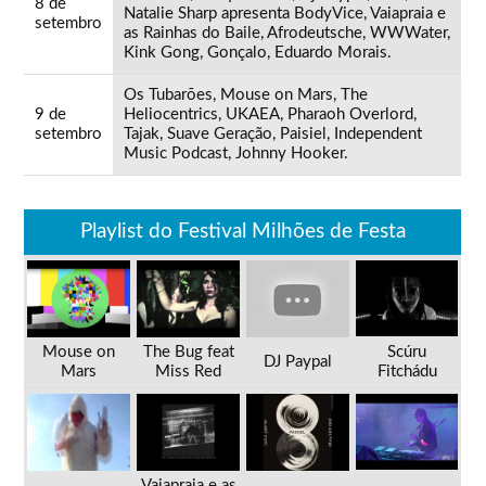
8 de
Natalie Sharp apresenta BodyVice, Vaiapraia e
setembro
as Rainhas do Baile, Afrodeutsche, WWWater,
Kink Gong, Gonçalo, Eduardo Morais.
Os Tubarões, Mouse on Mars, The
9 de
Heliocentrics, UKAEA, Pharaoh Overlord,
setembro
Tajak, Suave Geração, Paisiel, Independent
Music Podcast, Johnny Hooker.
Playlist do Festival Milhões de Festa
Mouse on
The Bug feat
Scúru
DJ Paypal
Mars
Miss Red
Fitchádu
Vaiapraia e as