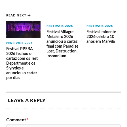
Cartaz em 2017:
• Dia 20: Pigs Pigs Pigs Pigs Pigs Pigs Pigs,
Rizan Said, Stone Dead, Cigarra + BirdzZie, Live
READ NEXT →
Low, Enablers, Favela Impromptu, Ensemble
FESTIVAIS 2026
FESTIVAIS 2026
Insano, DJs da Casa (DJ Lynce, Tojo, DJ
Festival Milagre
Festival Iminente
Metaleiro 2026
2026 celebra 10
Quesadilla) .
anunciou o cartaz
anos em Marvila
FESTIVAIS 2026
• Dia 21: THE GASLAMP KILLER, faUSt &
final com Paradise
Festival PPSBA
Lost, Destruction,
GNOD, SACRED PAWS, BLOWN OUT, Cocaine
2026 fechou o
Insomnium
cartaz com os Test
Piss, Lavoisier + Barrio lindo, Ifriqiyya
Department e os
Slyrydes e
Électrique, Switchdance, Orchestra of Spheres,
anunciou o cartaz
TAU, Mehmet Aslan, GPU Panic + Shake It
por dias
Maschine, Conjunto Cuca Monga, Systemik
Viølence, VAI- TE FODER, Nightman.
• Dia 22: Graveyard, Cave Story + Duquesa +
LEAVE A REPLY
Ra-Fa-El, Yussef Dayes presents Black Focus ,
Yves Tumor, Moor Mother, Janka Nabay & The
Comment
*
Bubu Gang, DJ Katapila, SEX SWING, Sly & The