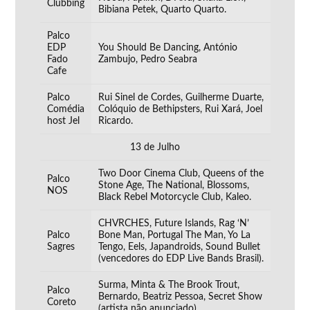
Clubbing
Bibiana Petek, Quarto Quarto.
Palco
EDP
You Should Be Dancing, António
Fado
Zambujo, Pedro Seabra
Cafe
Palco
Rui Sinel de Cordes, Guilherme Duarte,
Comédia
Colóquio de Bethipsters, Rui Xará, Joel
host Jel
Ricardo.
13 de Julho
Two Door Cinema Club, Queens of the
Palco
Stone Age, The National, Blossoms,
NOS
Black Rebel Motorcycle Club, Kaleo.
CHVRCHES, Future Islands, Rag ‘N’
Palco
Bone Man, Portugal The Man, Yo La
Sagres
Tengo, Eels, Japandroids, Sound Bullet
(vencedores do EDP Live Bands Brasil).
Surma, Minta & The Brook Trout,
Palco
Bernardo, Beatriz Pessoa, Secret Show
Coreto
(artista não anunciado).