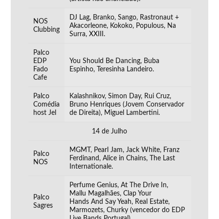
DJ Lag, Branko, Sango, Rastronaut +
NOS
Akacorleone, Kokoko, Populous, Na
Clubbing
Surra, XXIII.
Palco
EDP
You Should Be Dancing, Buba
Fado
Espinho, Teresinha Landeiro.
Cafe
Palco
Kalashnikov, Simon Day, Rui Cruz,
Comédia
Bruno Henriques (Jovem Conservador
host Jel
de Direita), Miguel Lambertini.
14 de Julho
MGMT, Pearl Jam, Jack White, Franz
Palco
Ferdinand, Alice in Chains, The Last
NOS
Internationale.
Perfume Genius, At The Drive In,
Mallu Magalhães, Clap Your
Palco
Hands And Say Yeah, Real Estate,
Sagres
Marmozets, Churky (vencedor do EDP
Live Bands Portugal).