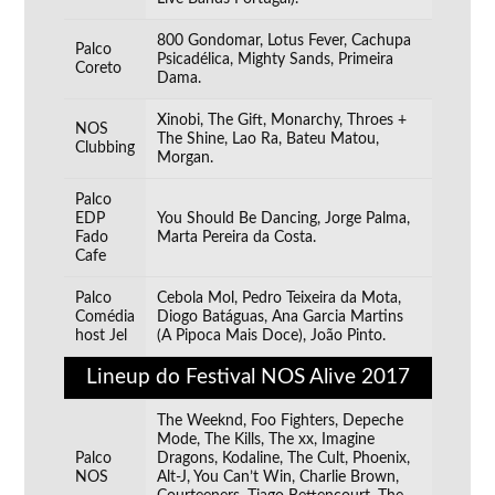
800 Gondomar, Lotus Fever, Cachupa
Palco
Psicadélica, Mighty Sands, Primeira
Coreto
Dama.
Xinobi, The Gift, Monarchy, Throes +
NOS
The Shine, Lao Ra, Bateu Matou,
Clubbing
Morgan.
Palco
EDP
You Should Be Dancing, Jorge Palma,
Fado
Marta Pereira da Costa.
Cafe
Palco
Cebola Mol, Pedro Teixeira da Mota,
Comédia
Diogo Batáguas, Ana Garcia Martins
host Jel
(A Pipoca Mais Doce), João Pinto.
Lineup do Festival NOS Alive 2017
The Weeknd, Foo Fighters, Depeche
Mode, The Kills, The xx, Imagine
Palco
Dragons, Kodaline, The Cult, Phoenix,
NOS
Alt-J, You Can’t Win, Charlie Brown,