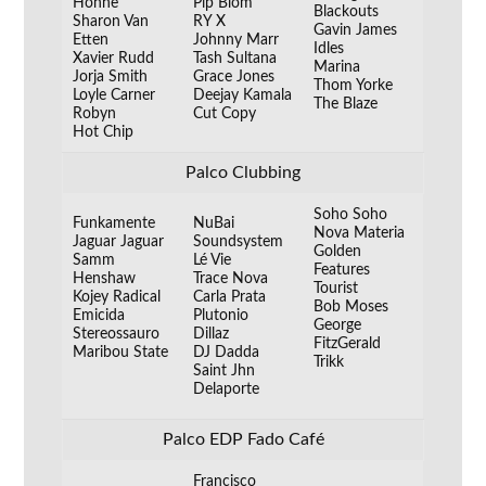
Honne
Pip Blom
Blackouts
Sharon Van
RY X
Gavin James
Etten
Johnny Marr
Idles
Xavier Rudd
Tash Sultana
Marina
Jorja Smith
Grace Jones
Thom Yorke
Loyle Carner
Deejay Kamala
The Blaze
Robyn
Cut Copy
Hot Chip
Palco Clubbing
Soho Soho
Funkamente
NuBai
Nova Materia
Jaguar Jaguar
Soundsystem
Golden
Samm
Lé Vie
Features
Henshaw
Trace Nova
Tourist
Kojey Radical
Carla Prata
Bob Moses
Emicida
Plutonio
George
Stereossauro
Dillaz
FitzGerald
Maribou State
DJ Dadda
Trikk
Saint Jhn
Delaporte
Palco EDP Fado Café
Francisco