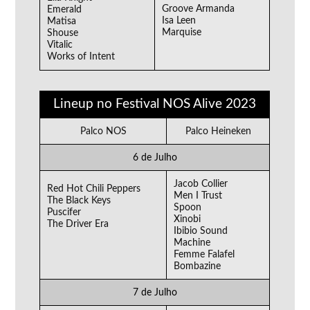
Groove Armanda
Emerald
Isa Leen
Matisa
Marquise
Shouse
Vitalic
Works of Intent
Lineup no Festival NOS Alive 2023
Palco NOS
Palco Heineken
6 de Julho
Jacob Collier
Red Hot Chili Peppers
Men I Trust
The Black Keys
Spoon
Puscifer
Xinobi
The Driver Era
Ibibio Sound
Machine
Femme Falafel
Bombazine
7 de Julho