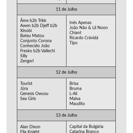
11 de Julho
Âme b2b Trikk
Inês Apenas
Awen b2b Djeff b2b
João Não & Lil Noon
Xinobi
Chiant
Bateu Matou
Ricardo Crávidá
Conjunto Corona
Tipo
Conhecido João
Fresko b2b Vallechi
Silly
Zengxrl
12 de Julho
Tourist
Brisa
Jüra
Bruma
Genesis Owusu
L-Ali
Sea Girls
Malva
Maudito
13 de Julho
Capital da Bulgária
Alan Dixon
Catarina Branco
Ella Knight