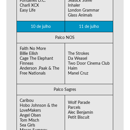
Fontaines D.C.
Seasick Steve
Charli XCX
Inhaler
Easy Life
London Grammar
Glass Animals
10 de julho
11 de julho
Palco NOS
Faith No More
Billie Eilish
The Strokes
Cage The Elephant
Da Weasel
Finneas
Two Door Cinema Club
Anderson .Paak & The
Haim
Free Nationals
Manel Cruz
Palco Sagres
Caribou
Wolf Parade
Hobo Johnson & the
Parcels
LoveMakers
Alec Benjamin
Angel Olsen
Petit Biscuit
Tom Misch
Sea Girls