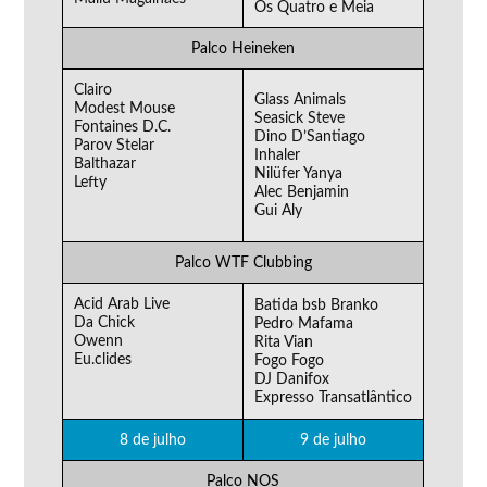
Os Quatro e Meia
Palco Heineken
Clairo
Glass Animals
Modest Mouse
Seasick Steve
Fontaines D.C.
Dino D’Santiago
Parov Stelar
Inhaler
Balthazar
Nilüfer Yanya
Lefty
Alec Benjamin
Gui Aly
Palco WTF Clubbing
Acid Arab Live
Batida bsb Branko
Da Chick
Pedro Mafama
Owenn
Rita Vian
Eu.clides
Fogo Fogo
DJ Danifox
Expresso Transatlântico
8 de julho
9 de julho
Palco NOS