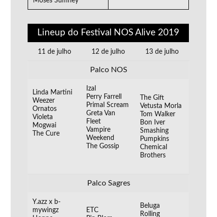
Moses Sumney
Lineup do Festival NOS Alive 2019
11 de julho
12 de julho
13 de julho
Palco NOS
Izal
Linda Martini
Perry Farrell
The Gift
Weezer
Primal Scream
Vetusta Morla
Ornatos
Greta Van
Tom Walker
Violeta
Fleet
Bon Iver
Mogwai
Vampire
Smashing
The Cure
Weekend
Pumpkins
The Gossip
Chemical
Brothers
Palco Sagres
Y.azz x b-
Beluga
mywingz
ETC
Rolling