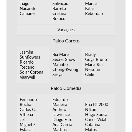
Tiago
Salvação
Márcia
Nacarato
Barreto
Fábia
Camané
Cristina
Rebordão
Branco
Variações
Palco Coreto
Jasmim
Bia Maria
Brady
Sunflowers
Secret Show
Guga Bruno
Ricardo
Marinho
Maria Rui
Toscano
Chong-Kwong
Nelsonn
Solar Corona
Sreya
Chilé
Vaarwell
Palco Comédia
Fernando
Eduardo
Rocha
Madeira
Ena Pá 2000
Carlos C.
Andrew
Nilton
Vilhena
Lawrence
Hugo Sousa
Jel
Diogo Faro
Carlos Vidal
Miguel 7
Ana Garcia
Catarina
Estacas
Martins
Matos