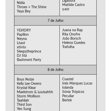
Ligadura
Nidia
Matilde Castro
Throes + The Shine
y.azz
Yaya Bey
7 de Julho
Juana na Rap
YEИDRY
Rita Onofre
Papillon
João Borsch
Neyna
Helena Guedes
Lhast
Trafulha
xtinto
Sleepytheprince
DJ Stá
Bashment Party
8 de Julho
Coastel
Boys Noize
Inês Marques Lucas
Kelly Lee Owens
Iolanda
Krystal Klear
Sónia Trópicos
Maelstrom & Louisahhh
Peculiar
Storm Mollison
Berlok
Taahliah
Third Son
Yen Sung