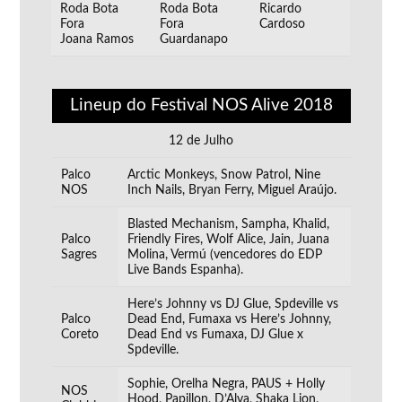
Roda Bota
Roda Bota
Ricardo
Fora
Fora
Cardoso
Joana Ramos
Guardanapo
Lineup do Festival NOS Alive 2018
12 de Julho
Palco
Arctic Monkeys, Snow Patrol, Nine
NOS
Inch Nails, Bryan Ferry, Miguel Araújo.
Blasted Mechanism, Sampha, Khalid,
Palco
Friendly Fires, Wolf Alice, Jain, Juana
Sagres
Molina, Vermú (vencedores do EDP
Live Bands Espanha).
Here’s Johnny vs DJ Glue, Spdeville vs
Palco
Dead End, Fumaxa vs Here’s Johnny,
Coreto
Dead End vs Fumaxa, DJ Glue x
Spdeville.
Sophie, Orelha Negra, PAUS + Holly
NOS
Hood, Papillon, D’Alva, Shaka Lion,