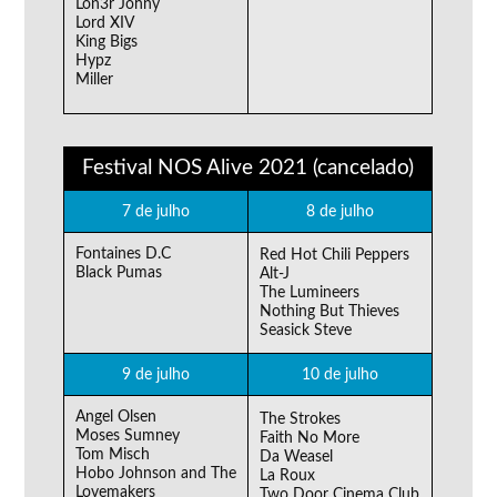
Lon3r Johny
Lord XIV
King Bigs
Hypz
Miller
Festival NOS Alive 2021 (cancelado)
7 de julho
8 de julho
Fontaines D.C
Red Hot Chili Peppers
Black Pumas
Alt-J
The Lumineers
Nothing But Thieves
Seasick Steve
9 de julho
10 de julho
Angel Olsen
The Strokes
Moses Sumney
Faith No More
Tom Misch
Da Weasel
Hobo Johnson and The
La Roux
Lovemakers
Two Door Cinema Club