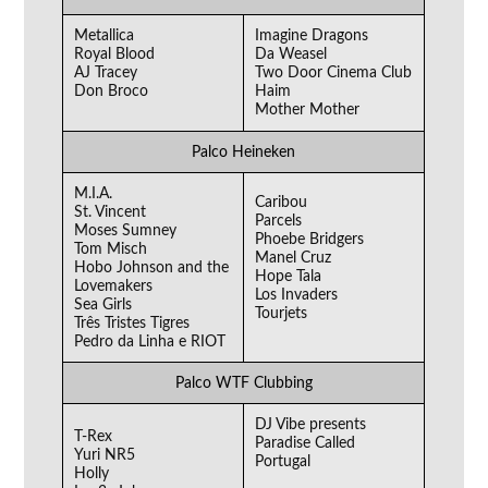
Metallica
Imagine Dragons
Royal Blood
Da Weasel
AJ Tracey
Two Door Cinema Club
Don Broco
Haim
Mother Mother
Palco Heineken
M.I.A.
Caribou
St. Vincent
Parcels
Moses Sumney
Phoebe Bridgers
Tom Misch
Manel Cruz
Hobo Johnson and the
Hope Tala
Lovemakers
Los Invaders
Sea Girls
Tourjets
Três Tristes Tigres
Pedro da Linha e RIOT
Palco WTF Clubbing
DJ Vibe presents
T-Rex
Paradise Called
Yuri NR5
Portugal
Holly