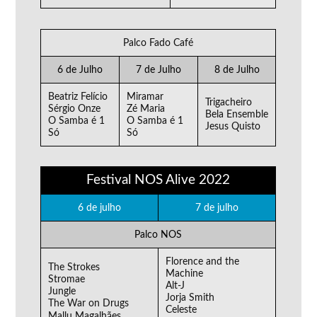
Palco Fado Café
6 de Julho
7 de Julho
8 de Julho
Beatriz Felício
Miramar
Trigacheiro
Sérgio Onze
Zé Maria
Bela Ensemble
O Samba é 1
O Samba é 1
Jesus Quisto
Só
Só
Festival NOS Alive 2022
6 de julho
7 de julho
Palco NOS
Florence and the
The Strokes
Machine
Stromae
Alt-J
Jungle
Jorja Smith
The War on Drugs
Celeste
Mallu Magalhães