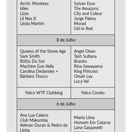
Arctic Monkeys
Sylvan Esso
Idles
The Amazons
Lizzo
City and Colour
Lil Nas X
Jorge Palma
Linda Martini
Morad
Girl in Red
8 de Julho
Queens of the Stone Age
Angel Olsen
Sam Smith
Tash Sultana
Rüfüs Du Sol
Branko
Machine Gun Kelly
Rina Sawayama
Carolina Deslandes +
King Princess
Bárbara Tinoco
Omah Lay
Lucy Val
Palco WTF Clubbing
Palco Coreto
6 de Julho
Ana Lua Caiano
Marta Lima
Club Makumba
Homem Em Catarse
Kelman Duran & Pedro da
Lana Gasparøtti
Linha