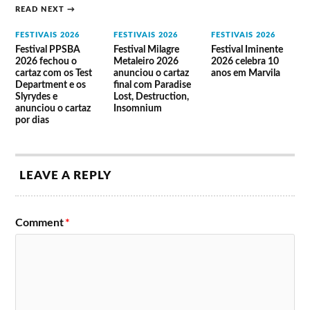
READ NEXT →
FESTIVAIS 2026
FESTIVAIS 2026
FESTIVAIS 2026
Festival PPSBA
Festival Milagre
Festival Iminente
2026 fechou o
Metaleiro 2026
2026 celebra 10
cartaz com os Test
anunciou o cartaz
anos em Marvila
Department e os
final com Paradise
Slyrydes e
Lost, Destruction,
anunciou o cartaz
Insomnium
por dias
LEAVE A REPLY
Comment
*