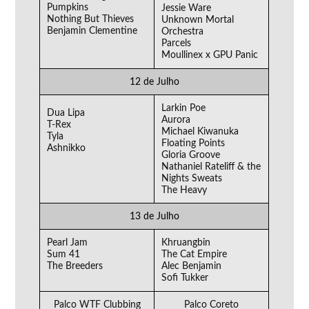
Pumpkins
Jessie Ware
Nothing But Thieves
Unknown Mortal
Benjamin Clementine
Orchestra
Parcels
Moullinex x GPU Panic
12 de Julho
Larkin Poe
Dua Lipa
Aurora
T-Rex
Michael Kiwanuka
Tyla
Floating Points
Ashnikko
Gloria Groove
Nathaniel Rateliff & the
Nights Sweats
The Heavy
13 de Julho
Pearl Jam
Khruangbin
Sum 41
The Cat Empire
The Breeders
Alec Benjamin
Sofi Tukker
Palco WTF Clubbing
Palco Coreto