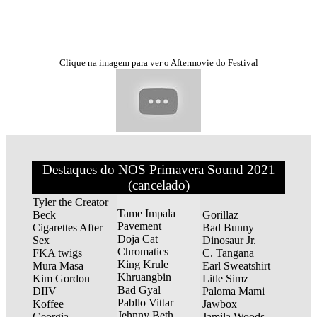
Clique na imagem para ver o Aftermovie do Festival
Destaques do NOS Primavera Sound 2021
(cancelado)
Tyler the Creator
Tame Impala
Beck
Gorillaz
Pavement
Cigarettes After
Bad Bunny
Doja Cat
Sex
Dinosaur Jr.
Chromatics
FKA twigs
C. Tangana
King Krule
Mura Masa
Earl Sweatshirt
Khruangbin
Kim Gordon
Litle Simz
Bad Gyal
DIIV
Paloma Mami
Pabllo Vittar
Koffee
Jawbox
Jehnny Beth
Georgia
Jamila Woods