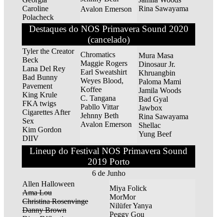
Caroline
Rina Sawayama
Avalon Emerson
Polacheck
Destaques do NOS Primavera Sound 2020
(cancelado)
Tyler the Creator
Chromatics
Mura Masa
Beck
Maggie Rogers
Dinosaur Jr.
Lana Del Rey
Earl Sweatshirt
Khruangbin
Bad Bunny
Weyes Blood,
Paloma Mami
Pavement
Koffee
Jamila Woods
King Krule
C. Tangana
Bad Gyal
FKA twigs
Pabllo Vittar
Jawbox
Cigarettes After
Jehnny Beth
Rina Sawayama
Sex
Avalon Emerson
Shellac
Kim Gordon
Yung Beef
DIIV
Lineup do Festival NOS Primavera Sound
2019 Porto
6 de Junho
Allen Halloween
Miya Folick
Ama Lou
MorMor
Christina Rosenvinge
Nilüfer Yanya
Danny Brown
Peggy Gou