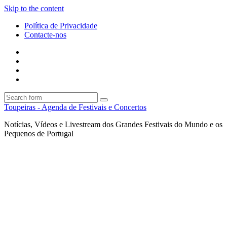
Skip to the content
Política de Privacidade
Contacte-nos
Facebook
Twitter
Envie
um
Search
mail
Search
Toupeiras - Agenda de Festivais e Concertos
Notícias, Vídeos e Livestream dos Grandes Festivais do Mundo e os
Pequenos de Portugal