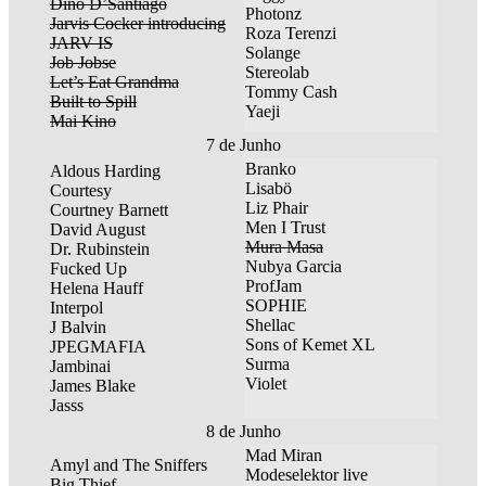
Dino D’Santiago
Photonz
Jarvis Cocker introducing
Roza Terenzi
JARV IS
Solange
Job Jobse
Stereolab
Let’s Eat Grandma
Tommy Cash
Built to Spill
Yaeji
Mai Kino
7 de Junho
Branko
Aldous Harding
Lisabö
Courtesy
Liz Phair
Courtney Barnett
Men I Trust
David August
Mura Masa
Dr. Rubinstein
Nubya Garcia
Fucked Up
ProfJam
Helena Hauff
SOPHIE
Interpol
Shellac
J Balvin
Sons of Kemet XL
JPEGMAFIA
Surma
Jambinai
Violet
James Blake
Jasss
8 de Junho
Mad Miran
Amyl and The Sniffers
Modeselektor live
Big Thief