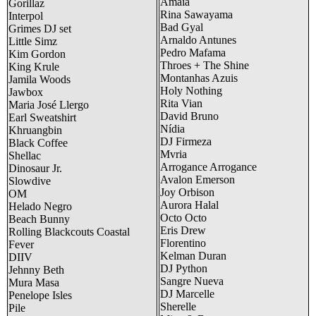
Amaia
Gorillaz
Rina Sawayama
Interpol
Bad Gyal
Grimes DJ set
Arnaldo Antunes
Little Simz
Pedro Mafama
Kim Gordon
Throes + The Shine
King Krule
Montanhas Azuis
Jamila Woods
Holy Nothing
Jawbox
Rita Vian
Maria José Llergo
David Bruno
Earl Sweatshirt
Nídia
Khruangbin
DJ Firmeza
Black Coffee
Mvria
Shellac
Arrogance Arrogance
Dinosaur Jr.
Avalon Emerson
Slowdive
Joy Orbison
OM
Aurora Halal
Helado Negro
Octo Octo
Beach Bunny
Eris Drew
Rolling Blackcouts Coastal
Florentino
Fever
Kelman Duran
DIIV
DJ Python
Jehnny Beth
Sangre Nueva
Mura Masa
DJ Marcelle
Penelope Isles
Sherelle
Pile