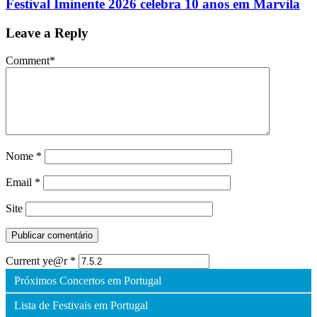
Festival Iminente 2026 celebra 10 anos em Marvila
Leave a Reply
Comment
*
Nome
*
Email
*
Site
Current ye@r
*
Próximos Concertos em Portugal
Lista de Festivais em Portugal