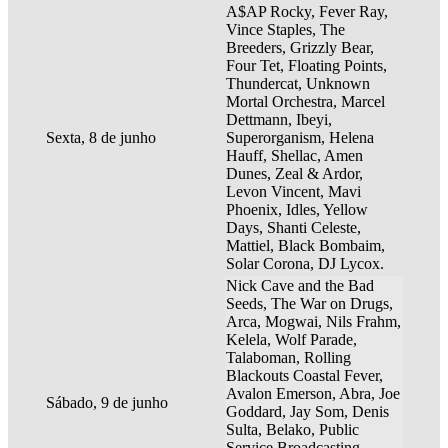
A$AP Rocky, Fever Ray,
Vince Staples, The
Breeders, Grizzly Bear,
Four Tet, Floating Points,
Thundercat, Unknown
Mortal Orchestra, Marcel
Dettmann, Ibeyi,
Sexta, 8 de junho
Superorganism, Helena
Hauff, Shellac, Amen
Dunes, Zeal & Ardor,
Levon Vincent, Mavi
Phoenix, Idles, Yellow
Days, Shanti Celeste,
Mattiel, Black Bombaim,
Solar Corona, DJ Lycox.
Nick Cave and the Bad
Seeds, The War on Drugs,
Arca, Mogwai, Nils Frahm,
Kelela, Wolf Parade,
Talaboman, Rolling
Blackouts Coastal Fever,
Avalon Emerson, Abra, Joe
Sábado, 9 de junho
Goddard, Jay Som, Denis
Sulta, Belako, Public
Service Broadcasting,