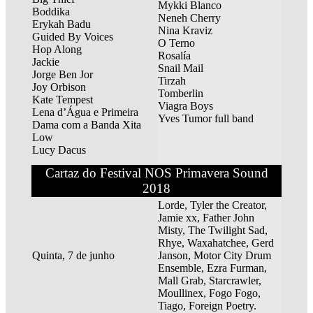
Mykki Blanco
Boddika
Neneh Cherry
Erykah Badu
Nina Kraviz
Guided By Voices
O Terno
Hop Along
Rosalía
Jackie
Snail Mail
Jorge Ben Jor
Tirzah
Joy Orbison
Tomberlin
Kate Tempest
Viagra Boys
Lena d’Água e Primeira
Yves Tumor full band
Dama com a Banda Xita
Low
Lucy Dacus
Cartaz do Festival NOS Primavera Sound
2018
Lorde, Tyler the Creator,
Jamie xx, Father John
Misty, The Twilight Sad,
Rhye, Waxahatchee, Gerd
Quinta, 7 de junho
Janson, Motor City Drum
Ensemble, Ezra Furman,
Mall Grab, Starcrawler,
Moullinex, Fogo Fogo,
Tiago, Foreign Poetry.