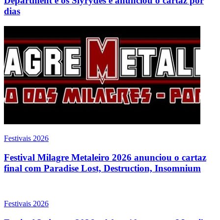
Department e os Slyrydes e anunciou o cartaz por
dias
Festivais 2026
Festival Milagre Metaleiro 2026 anunciou o cartaz
final com Paradise Lost, Destruction, Insomnium
Festivais 2026