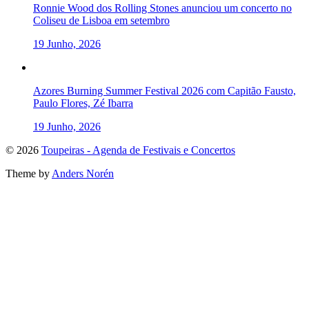
Ronnie Wood dos Rolling Stones anunciou um concerto no
Coliseu de Lisboa em setembro
19 Junho, 2026
Azores Burning Summer Festival 2026 com Capitão Fausto,
Paulo Flores, Zé Ibarra
19 Junho, 2026
To
© 2026
Toupeiras - Agenda de Festivais e Concertos
the
Theme by
Anders Norén
top