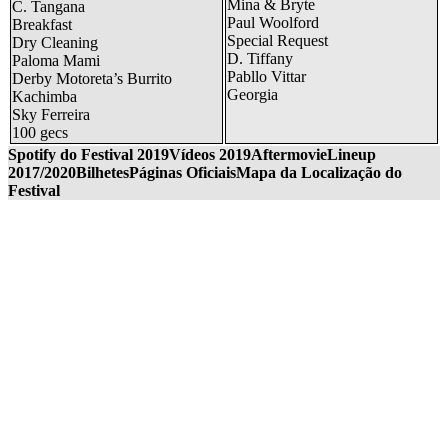
Mina & Bryte
C. Tangana
Paul Woolford
Breakfast
Special Request
Dry Cleaning
D. Tiffany
Paloma Mami
Pabllo Vittar
Derby Motoreta’s Burrito
Georgia
Kachimba
Sky Ferreira
100 gecs
Spotify do Festival 2019
Vídeos 2019
Aftermovie
Lineup
2017/2020
Bilhetes
Páginas Oficiais
Mapa da Localização do
Festival