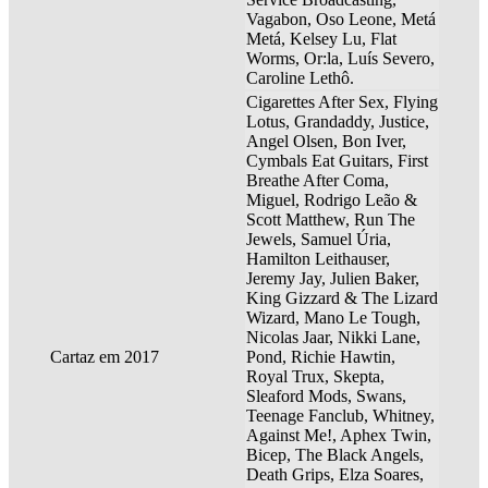
Vagabon, Oso Leone, Metá
Metá, Kelsey Lu, Flat
Worms, Or:la, Luís Severo,
Caroline Lethô.
Cigarettes After Sex, Flying
Lotus, Grandaddy, Justice,
Angel Olsen, Bon Iver,
Cymbals Eat Guitars, First
Breathe After Coma,
Miguel, Rodrigo Leão &
Scott Matthew, Run The
Jewels, Samuel Úria,
Hamilton Leithauser,
Jeremy Jay, Julien Baker,
King Gizzard & The Lizard
Wizard, Mano Le Tough,
Nicolas Jaar, Nikki Lane,
Cartaz em 2017
Pond, Richie Hawtin,
Royal Trux, Skepta,
Sleaford Mods, Swans,
Teenage Fanclub, Whitney,
Against Me!, Aphex Twin,
Bicep, The Black Angels,
Death Grips, Elza Soares,