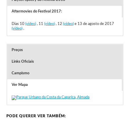
Aftermovies do Festival 2017:
Dias 10
(vídeo)
, 11
(vídeo)
, 12
(vídeo)
e 13 de agosto de 2017
(vídeo)
.
Preços
Links Oficiais
Campismo
Ver Mapa
Os bilhetes Diários custam 17 euros (15€ para os recenseados
Festival sem informação de campismo mas existem vários
no Concelho de Almada).
Parques de Campismo na zona.
Os Passes para os 4 dias custam 37 euros (35€ para os
recenseados no Concelho de Almada).
Bilhetes podem ser comprados online na
Ticketline
.
PODE QUERER VER TAMBÉM: