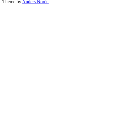
Theme by
Anders Norén
top