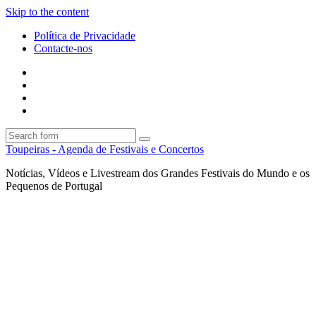
Skip to the content
Política de Privacidade
Contacte-nos
Facebook
Twitter
Envie
um
Search
mail
Search
Toupeiras - Agenda de Festivais e Concertos
Notícias, Vídeos e Livestream dos Grandes Festivais do Mundo e os
Pequenos de Portugal