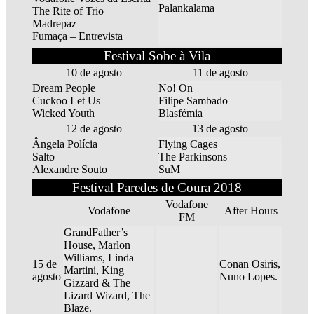
Palankalama
The Rite of Trio
Madrepaz
Fumaça – Entrevista
Festival Sobe à Vila
10 de agosto
11 de agosto
Dream People
No! On
Cuckoo Let Us
Filipe Sambado
Wicked Youth
Blasfémia
12 de agosto
13 de agosto
Ângela Polícia
Flying Cages
Salto
The Parkinsons
Alexandre Souto
SuM
Festival Paredes de Coura 2018
Vodafone
Vodafone
After Hours
FM
GrandFather’s
House, Marlon
Williams, Linda
15 de
Conan Osiris,
Martini, King
_____
agosto
Nuno Lopes.
Gizzard & The
Lizard Wizard, The
Blaze.