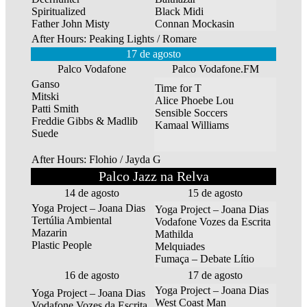
Spiritualized
Black Midi
Father John Misty
Connan Mockasin
After Hours: Peaking Lights / Romare
17 de agosto
Palco Vodafone
Palco Vodafone.FM
Ganso
Time for T
Mitski
Alice Phoebe Lou
Patti Smith
Sensible Soccers
Freddie Gibbs & Madlib
Kamaal Williams
Suede
After Hours: Flohio / Jayda G
Palco Jazz na Relva
14 de agosto
15 de agosto
Yoga Project – Joana Dias
Yoga Project – Joana Dias
Tertúlia Ambiental
Vodafone Vozes da Escrita
Mazarin
Mathilda
Plastic People
Melquiades
Fumaça – Debate Lítio
16 de agosto
17 de agosto
Yoga Project – Joana Dias
Yoga Project – Joana Dias
West Coast Man
Vodafone Vozes da Escrita