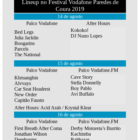
Lineup no Festival Vodafone Paredes de
Coura 2019
14 de agosto
Palco Vodafone
After Hours
Kokoko!
Bed Legs
DJ Nuno Lopes
Julia Jacklin
Boogarins
Parcels
The National
15 de agosto
Palco Vodafone
Palco Vodafone.FM
Cave Story
Khruangbin
Stella Donnelly
Alvvays
Boy Pablo
Car Seat Headrest
Avi Buffalo
New Order
Capitão Fausto
After Hours: Acid Arab / Krystal Klear
16 de agosto
Palco Vodafone
Palco Vodafone.FM
First Breath After Coma
Derby Motoreta’s Burrito
Jonathan Wilson
Kachimba
Deerhunter
Balthazar