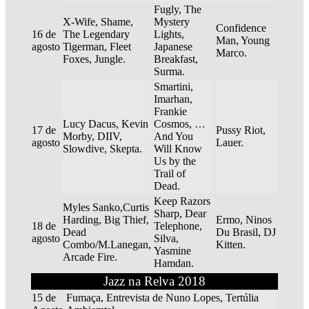
Fugly, The
X-Wife, Shame,
Mystery
Confidence
16 de
The Legendary
Lights,
Man, Young
agosto
Tigerman, Fleet
Japanese
Marco.
Foxes, Jungle.
Breakfast,
Surma.
Smartini,
Imarhan,
Frankie
Lucy Dacus, Kevin
Cosmos, …
17 de
Pussy Riot,
Morby, DIIV,
And You
agosto
Lauer.
Slowdive, Skepta.
Will Know
Us by the
Trail of
Dead.
Keep Razors
Myles Sanko,Curtis
Sharp, Dear
Harding, Big Thief,
Ermo, Ninos
18 de
Telephone,
Dead
Du Brasil, DJ
agosto
Silva,
Combo/M.Lanegan,
Kitten.
Yasmine
Arcade Fire.
Hamdan.
Jazz na Relva 2018
15 de
Fumaça, Entrevista de Nuno Lopes, Tertúlia