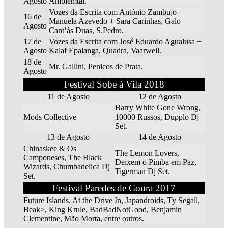
Agosto
Ambiemtal.
Vozes da Escrita com António Zambujo +
16 de
Manuela Azevedo + Sara Carinhas, Galo
Agosto
Cant’às Duas, S.Pedro.
17 de
Vozes da Escrita com José Eduardo Agualusa +
Agosto
Kalaf Epalanga, Quadra, Vaarwell.
18 de
Mr. Gallini, Penicos de Prata.
Agosto
Festival Sobe à Vila 2018
11 de Agosto
12 de Agosto
Barry White Gone Wrong,
Mods Collective
10000 Russos, Dupplo Dj
Set.
13 de Agosto
14 de Agosto
Chinaskee & Os
The Lemon Lovers,
Camponeses, The Black
Deixem o Pimba em Paz,
Wizards, Chumbadelica Dj
Tigerman Dj Set.
Set.
Festival Paredes de Coura 2017
Future Islands, At the Drive In, Japandroids, Ty Segall,
Beak>, King Krule, BadBadNotGood, Benjamin
Clementine, Mão Morta, entre outros.