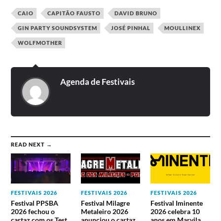
Bilhetes podem ser comprados na
Bol
.
CAIO
CAPITÃO FAUSTO
DAVID BRUNO
GIN PARTY SOUNDSYSTEM
JOSÉ PINHAL
MOULLINEX
WOLFMOTHER
Agenda de Festivais
READ NEXT →
FESTIVAIS 2026
FESTIVAIS 2026
FESTIVAIS 2026
Festival PPSBA
Festival Milagre
Festival Iminente
2026 fechou o
Metaleiro 2026
2026 celebra 10
cartaz com os Test
anunciou o cartaz
anos em Marvila