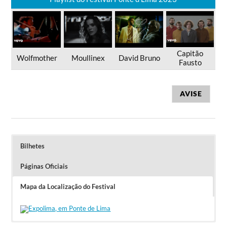
Capitão
Wolfmother
Moullinex
David Bruno
Fausto
AVISE
Bilhetes
Páginas Oficiais
Mapa da Localização do Festival
Early Bird Passe Geral – 40,00€ (com acesso
exclusivo ao campismo).