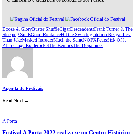
Booze & Glory
Buster Shuffle
Cigar
Descendents
Frank Turner & The
Sleeping Souls
Good Riddance
Hit the Switch
Ignite
Iron Reagan
Less
Than Jake
Masked Intruder
Much the Same
NOFX
Pears
Sick Of It
All
Teenage Bottlerocket
The Bennies
The Dopamines
Agenda de Festivais
Read Next →
A Porta
Festival A Porta 2022 realiza-se no Centro Histórico