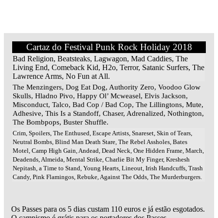
Cartaz do Festival Punk Rock Holiday 2018
Bad Religion, Beatsteaks, Lagwagon, Mad Caddies, The
Living End, Comeback Kid, H2o, Terror, Satanic Surfers, The
Lawrence Arms, No Fun at All.
The Menzingers, Dog Eat Dog, Authority Zero, Voodoo Glow
Skulls, Hladno Pivo, Happy Ol’ Mcweasel, Elvis Jackson,
Misconduct, Talco, Bad Cop / Bad Cop, The Lillingtons, Mute,
Adhesive, This Is a Standoff, Chaser, Adrenalized, Nothington,
The Bombpops, Buster Shuffle.
Crim, Spoilers, The Enthused, Escape Artists, Snareset, Skin of Tears,
Neutral Bombs, Blind Man Death Stare, The Rebel Assholes, Bates
Motel, Camp High Gain, Andead, Dead Neck, One Hidden Frame, March,
Deadends, Almeida, Mental Strike, Charlie Bit My Finger, Kreshesh
Nepitash, a Time to Stand, Young Hearts, Lineout, Irish Handcuffs, Trash
Candy, Pink Flamingos, Rebuke, Against The Odds, The Murderburgers.
Os Passes para os 5 dias custam 110 euros e já estão esgotados.
O campismo é grátis para os portadores dos Passes.