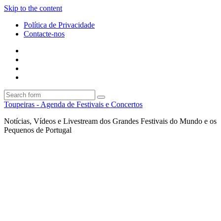
Skip to the content
Política de Privacidade
Contacte-nos
Facebook
Twitter
Envie
um
Search
mail
Search
Toupeiras - Agenda de Festivais e Concertos
Notícias, Vídeos e Livestream dos Grandes Festivais do Mundo e os
Pequenos de Portugal