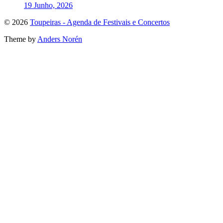
19 Junho, 2026
To
© 2026
Toupeiras - Agenda de Festivais e Concertos
the
Theme by
Anders Norén
top