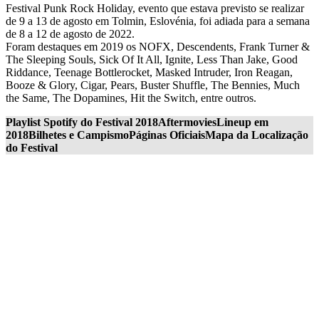
Festival Punk Rock Holiday, evento que estava previsto se realizar
de 9 a 13 de agosto em Tolmin, Eslovénia, foi adiada para a semana
de 8 a 12 de agosto de 2022.
Foram destaques em 2019 os NOFX, Descendents, Frank Turner &
The Sleeping Souls, Sick Of It All, Ignite, Less Than Jake, Good
Riddance, Teenage Bottlerocket, Masked Intruder, Iron Reagan,
Booze & Glory, Cigar, Pears, Buster Shuffle, The Bennies, Much
the Same, The Dopamines, Hit the Switch, entre outros.
Playlist Spotify do Festival 2018
Aftermovies
Lineup em
2018
Bilhetes e Campismo
Páginas Oficiais
Mapa da Localização
do Festival