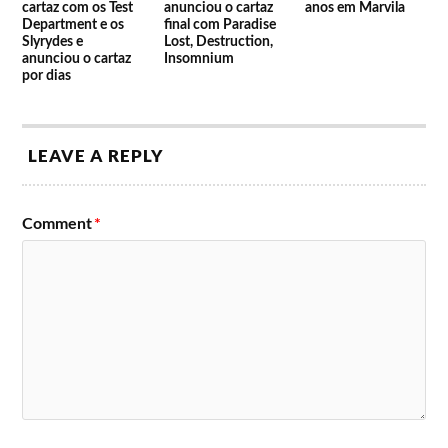
Down:
Batidas:
cartaz com os Test
anunciou o cartaz
anos em Marvila
Piruka
Waze
Dealema
Department e os
final com Paradise
Double Cheese
Phoenix RDC
Valas
Rusty
Slyrydes e
Lost, Destruction,
Sippinpurpp
Spliff
Hype Myke
anunciou o cartaz
Insomnium
DOMI
Geeks Are
Dj Cruzfader
por dias
Dj Stikup
Dj Neslly
DJ Fifty
Sir Scratch
LEAVE A REPLY
Comment
*