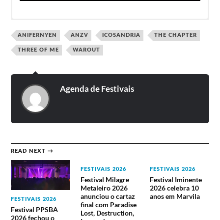
Lineup do River Stone Winter Fest 2020
Venda antecipada (até dia 13/03/2023) – 5€
ANIFERNYEN
ANZV
ICOSANDRIA
THE CHAPTER
Preço após a venda antecipada – 10€
Lyfordeath
Dallian
Podem ser comprados online na
Bol
.
THREE OF ME
WAROUT
Sotz
Strings in Veins
Agenda de Festivais
READ NEXT →
FESTIVAIS 2026
FESTIVAIS 2026
Festival Milagre
Festival Iminente
Metaleiro 2026
2026 celebra 10
anunciou o cartaz
anos em Marvila
FESTIVAIS 2026
final com Paradise
Festival PPSBA
Lost, Destruction,
2026 fechou o