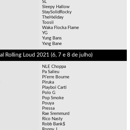
SL
Sleepy Hallow
StaySolidRocky
TheHxliday
Toosii
Waka Flocka Flame
YG
Yung Bans
Yxng Bane
al Rolling Loud 2021 (6, 7 e 8 de julho)
NLE Choppa
Pa Salieu
Pi’erre Bourne
e
Piruka
Playboi Carti
Polo G
Pop Smoke
Pouya
Pressa
Rae Sremmurd
Rico Nasty
Robb Bank$
Ronny J