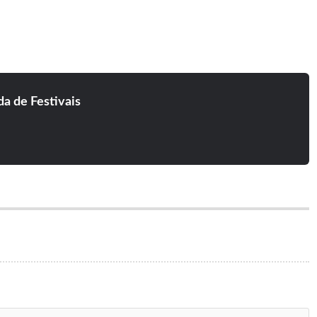
ral Admission (€240.79) €269.68 Com taxas
ral Admission (€264.99) €296.79 Com taxas
ral Admission (€289.19) €323.89 Com taxas
os online no site
eventgenius
.
a de Festivais