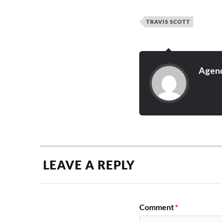
4th Release | Gene
5th Release | Gene
TRAVIS SCOTT
6th Release | Gene
Podem ser comprad
Agend
LEAVE A REPLY
Comment
*