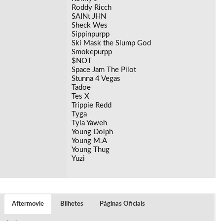
Roddy Ricch
SAINt JHN
Sheck Wes
Sippinpurpp
Ski Mask the Slump God
Smokepurpp
$NOT
Space Jam The Pilot
Stunna 4 Vegas
Tadoe
Tes X
Trippie Redd
Tyga
Tyla Yaweh
Young Dolph
Young M.A
Young Thug
Yuzi
Aftermovie
Bilhetes
Páginas Oficiais