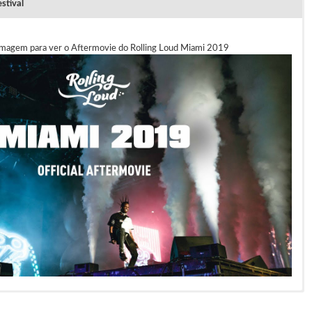
stival
 imagem para ver o Aftermovie do Rolling Loud Miami 2019
ral Admission (€228.69) €256.13 Com taxas