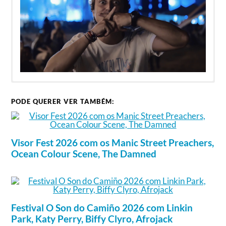
Os Passes para os 3 dias custam 65 euros, ou 80
PODE QUERER VER TAMBÉM:
euros com campismo.
Visor Fest 2026 com os Manic Street Preachers,
Ocean Colour Scene, The Damned
Festival O Son do Camiño 2026 com Linkin
Park, Katy Perry, Biffy Clyro, Afrojack