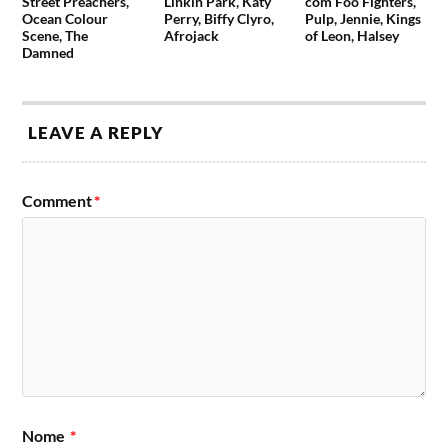
Street Preachers,
Linkin Park, Katy
com Foo Fighters,
Ocean Colour
Perry, Biffy Clyro,
Pulp, Jennie, Kings
Scene, The
Afrojack
of Leon, Halsey
Damned
LEAVE A REPLY
Comment
*
Nome
*