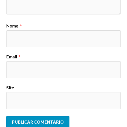
Carpathian Forest (Noruega), Church
of Misery (Japão), Agathocles
(Bélgica), Suma (Suécia), Dyscarnate
(UK), Nekromantheon (Noruega), Irae
29
(Portugal), Black Panda (Espanha),
abril
Nome
*
Altarage (Espanha), Andralls (Brasil),
RDB (Portugal), Theriomorphic
(Portugal), Jackdevil (Brasil), Dead
Meat (Portugal), Helllight (Brasil)
Email
*
Lineup do Festival 2019
Palco Principal
Saint Vitus
Sublime
Godflesh
Nervosa
Cadaveric
Site
Benediction
Skull Fist
Decomposition
Craft
Wormed,
Eagle Twin
The Black
Venenum
Namek
Dahlia
Birdflesh
Imperial
Murder
Dopelord
Triumphant
Midnight
Deaf Kids
Analepsy
Vomitory
Serrabulho
Auroch
Arkhon
Morte
Woslom