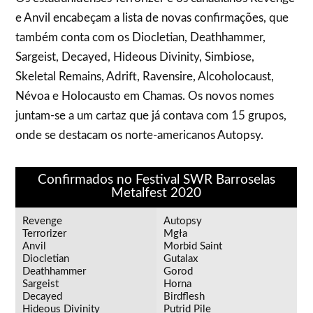
e Anvil encabeçam a lista de novas confirmações, que
também conta com os Diocletian, Deathhammer,
Sargeist, Decayed, Hideous Divinity, Simbiose,
Skeletal Remains, Adrift, Ravensire, Alcoholocaust,
Névoa e Holocausto em Chamas. Os novos nomes
juntam-se a um cartaz que já contava com 15 grupos,
onde se destacam os norte-americanos Autopsy.
Confirmados no Festival SWR Barroselas
Metalfest 2020
Revenge
Autopsy
Terrorizer
Mgła
Anvil
Morbid Saint
Diocletian
Gutalax
Deathhammer
Gorod
Sargeist
Horna
Decayed
Birdflesh
Hideous Divinity
Putrid Pile