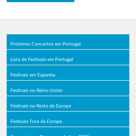
Infaustus
Incandescente
Barshasketh
Demilich
Rakta
Martelo Negro
Ascension
Vacivus
SWR Arena – Palco Grátis
Sacred Sin
Scúru
Pulmonary
Summon
Próximos Concertos em Portugal
Fitchádu
Fibrosis
Electric Hydra
Crowhurst
Turbowarrior
Archaic Tomb
Son Of
of Steel
Diabolical
Lista de Festivais em Portugal
Cain
Humanart
Mental State
Purulent
Corpsia
GROG
Spermcanal
Grindead
Roädscüm
Festivais em Espanha
Greengo
Darsombra
Acid
Nakkiga
Cannibals
Festivais no Reino Unido
Festivais no Resto da Europa
Festivais Fora da Europa