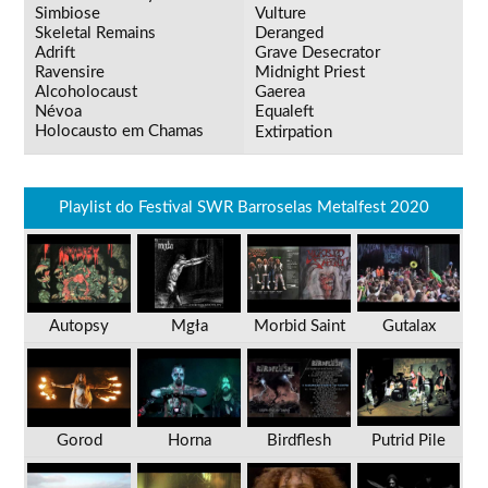
Simbiose
Vulture
Skeletal Remains
Deranged
Adrift
Grave Desecrator
Ravensire
Midnight Priest
Alcoholocaust
Gaerea
Névoa
Equaleft
Holocausto em Chamas
Extirpation
Playlist do Festival SWR Barroselas Metalfest 2020
Autopsy
Mgła
Morbid Saint
Gutalax
Gorod
Horna
Birdflesh
Putrid Pile