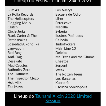
Lineup do Festival Tsunami Xixón 2021
Sum 41
Los Nastys⠀
La Polla Records
Escuela de Odio⠀
The Hellacopters
Liher⠀
Flogging Molly
Parquesvr⠀
Clutch
Medalla⠀
Circle Jerks
Syberia⠀
Frank Carter & The
Ilustres Patilludos⠀
Rattlesnakes
Calivvla⠀
Soziedad Alkoholika⠀
Turbofvckers⠀
Lagwagon⠀
Main Line 10⠀
Red Fang⠀
Deleiba⠀
Anti-Flag⠀
Me Fritos and the Gimme
Desakato⠀
Cheetos⠀
Mad Caddies⠀
Serpent⠀
Authority Zero⠀
Weak
The Flatliners⠀
The Rotten Teens⠀
The Inspector Cluzo⠀
Los Bárcenas⠀
Hot Milk
Kuartería⠀
Zea Mays⠀
Escucha Sonidópolis
Lineup do
Tsunami Xixón 2020 Limited
Session