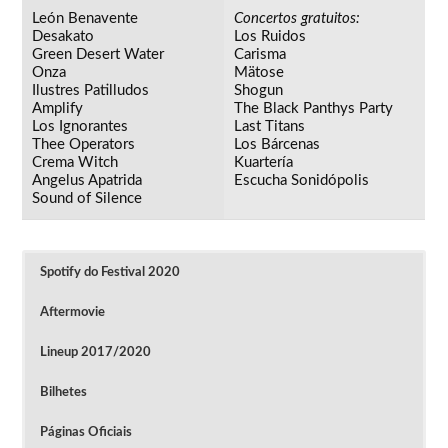
León Benavente
Concertos gratuitos:
Desakato
Los Ruidos
Green Desert Water
Carisma
Onza
Mätose
Ilustres Patilludos
Shogun
Amplify
The Black Panthys Party
Los Ignorantes
Last Titans
Thee Operators
Los Bárcenas
Crema Witch
Kuartería
Angelus Apatrida
Escucha Sonidópolis
Sound of Silence
Spotify do Festival 2020
Aftermovie
Lineup 2017/2020
Bilhetes
Páginas Oficiais