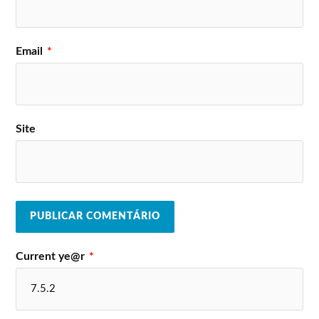
Email
*
Site
Current ye@r
*