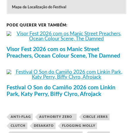
Mapa da Localização do Festival
Clique na imagem para ver o Aftermovie
Lineup do Festival Tsunami Xixón 2020
Os Passes para os 3 dias custaram 49 euros na
(cancelado)
PODE QUERER VER TAMBÉM:
1ª fase.
Custam 85 euros na 5ª fase.
Liher
Sum 41
Parquesvr
La Polla Records
Medalla
Airbourne
Syberia
Visor Fest 2026 com os Manic Street
Flogging Molly
Ilustres Patilludos
Clutch
Preachers, Ocean Colour Scene, The Damned
Calivvla
Refused
Turbofuckers
Soziedad Alkoholika
Main Line 10
Red Fang
Deleiba
Anti-Flag
Me Fritos and the Gimme
Desakato
Cheetos
Strike Anywhere
Serpent
Authority Zero
Weak
The Flatliners
Festival O Son do Camiño 2026 com Linkin
The Rotten Teens
Zea Mays
Los Bárcenas
Park, Katy Perry, Biffy Clyro, Afrojack
Los Nastys
Kuartería
Escuela de Odio
Lineup do Festival Tsunami Xixón 2019
ANTI-FLAG
AUTHORITY ZERO⠀
CIRCLE JERKS
The Offspring
Adrenalized
CLUTCH
DESAKATO
FLOGGING MOLLY
Kaiser Chiefs
Agoraphobia
NOFX
Willis Drummond