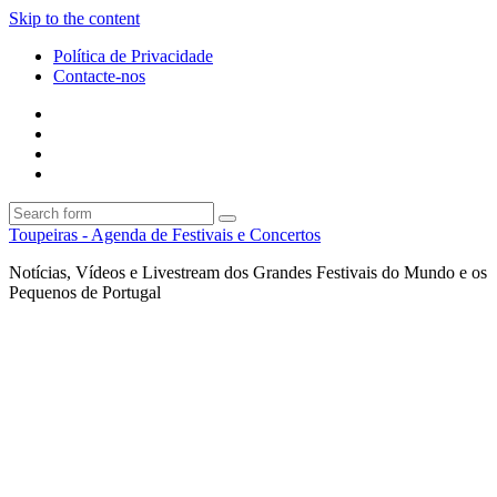
Skip to the content
Política de Privacidade
Contacte-nos
Facebook
Twitter
Envie
um
Search
mail
Search
Toupeiras - Agenda de Festivais e Concertos
Notícias, Vídeos e Livestream dos Grandes Festivais do Mundo e os
Pequenos de Portugal