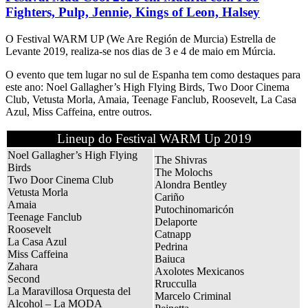
Fighters, Pulp, Jennie, Kings of Leon, Halsey
O Festival WARM UP (We Are Región de Murcia) Estrella de
Levante 2019, realiza-se nos dias de 3 e 4 de maio em Múrcia.
O evento que tem lugar no sul de Espanha tem como destaques para
este ano: Noel Gallagher’s High Flying Birds, Two Door Cinema
Club, Vetusta Morla, Amaia, Teenage Fanclub, Roosevelt, La Casa
Azul, Miss Caffeina, entre outros.
Lineup do Festival WARM Up 2019
Noel Gallagher’s High Flying
The Shivras
Birds
The Molochs
Two Door Cinema Club
Alondra Bentley
Vetusta Morla
Cariño
Amaia
Putochinomaricón
Teenage Fanclub
Delaporte
Roosevelt
Catnapp
La Casa Azul
Pedrina
Miss Caffeina
Baiuca
Zahara
Axolotes Mexicanos
Second
Rrucculla
La Maravillosa Orquesta del
Marcelo Criminal
Alcohol – La MODA