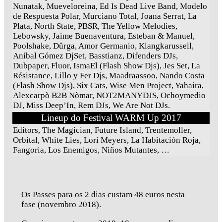
Nunatak, Mueveloreina, Ed Is Dead Live Band, Modelo
de Respuesta Polar, Murciano Total, Joana Serrat, La
Plata, North State, PBSR, The Yellow Melodies,
Lebowsky, Jaime Buenaventura, Esteban & Manuel,
Poolshake, Dûrga, Amor Germanio, Klangkarussell,
Aníbal Gómez DjSet, Basstianz, Difenders DJs,
Dubpaper, Fluor, IsmaEl (Flash Show Djs), Jes Set, La
Résistance, Lillo y Fer Djs, Maadraassoo, Nando Costa
(Flash Show Djs), Six Cats, Wise Men Project, Yahaira,
Alexcarpò B2B Nòmar, NOT2MANYDJS, Ochoymedio
DJ, Miss Deep’In, Rem DJs, We Are Not DJs.
Lineup do Festival WARM Up 2017
Editors, The Magician, Future Island, Trentemoller,
Orbital, White Lies, Lori Meyers, La Habitación Roja,
Fangoria, Los Enemigos, Niños Mutantes, …
Os Passes para os 2 dias custam 48 euros nesta
fase (novembro 2018).