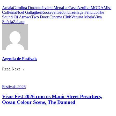
Amaia
Carolina Durante
Javiera Mena
La Casa Azul
La MODA
Miss
Caffeina
Noel Gallagher
Roosevelt
Second
Teenage Fanclub
The
Sound Of Arrows
Two Door Cinema Club
Vetusta Morla
Viva
Suécia
Zahara
Agenda de Festivais
Read Next →
Festivais 2026
Visor Fest 2026 com os Manic Street Preachers,
Ocean Colour Scene, The Damned