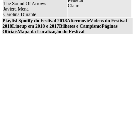
Peinetta
The Sound Of Arrows
Claim
Javiera Mena
Carolina Durante
Playlist Spotify do Festival 2018
Aftermovie
Vídeos do Festival
2018
Lineup em 2018 e 2017
Bilhetes e Campismo
Páginas
Oficiais
Mapa da Localização do Festival