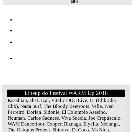
alt-J
Lineup do Festival WARM Up 2018
Kasabian, alt-J, Izal, Vitalic ODC Live, !!! (Chk Chk
Chk), Nada Surf, The Bloody Beetroots, Yelle, Ivan
Ferreiro, Dorian, Sidonie, El Columpio Asesino,
Neuman, Carlos Sadness, Viva Suecia, Joe Crepúsculo,
WAM Dancefloor, Cooper, Biznaga, Elyella, Melange,
The Octopus Project, Shinova, Dj Coco, Ms Nina,