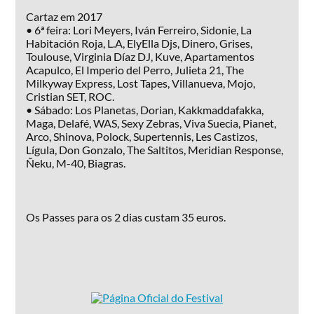
Cartaz em 2017
• 6ª feira: Lori Meyers, Iván Ferreiro, Sidonie, La
Habitación Roja, L.A, ElyElla Djs, Dinero, Grises,
Toulouse, Virginia Díaz DJ, Kuve, Apartamentos
Acapulco, El Imperio del Perro, Julieta 21, The
Milkyway Express, Lost Tapes, Villanueva, Mojo,
Cristian SET, ROC.
• Sábado: Los Planetas, Dorian, Kakkmaddafakka,
Maga, Delafé, WAS, Sexy Zebras, Viva Suecia, Pianet,
Arco, Shinova, Polock, Supertennis, Les Castizos,
Lígula, Don Gonzalo, The Saltitos, Meridian Response,
Ñeku, M-40, Biagras.
Os Passes para os 2 dias custam 35 euros.