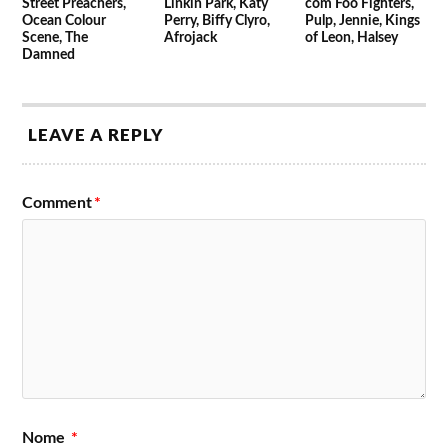
Street Preachers,
Linkin Park, Katy
com Foo Fighters,
Ocean Colour
Perry, Biffy Clyro,
Pulp, Jennie, Kings
Scene, The
Afrojack
of Leon, Halsey
Damned
LEAVE A REPLY
Comment
*
Nome
*