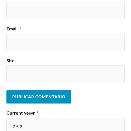
Email
*
Site
Current ye@r
*