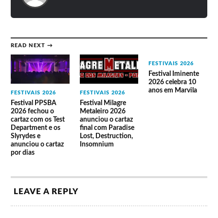
Wrath Sins
HochiminH
W.A.K.O
Toxikull
Crematory
Soilwork
Miss Lava
Lyfordeath
Analepsy
Grimlet
READ NEXT →
Gwydion
Sollar
Peste e Sida
Besta
FESTIVAIS 2026
Soldier
Festival Iminente
2026 celebra 10
anos em Marvila
FESTIVAIS 2026
FESTIVAIS 2026
Festival PPSBA
Festival Milagre
2026 fechou o
Metaleiro 2026
cartaz com os Test
anunciou o cartaz
Department e os
final com Paradise
Slyrydes e
Lost, Destruction,
anunciou o cartaz
Insomnium
por dias
LEAVE A REPLY