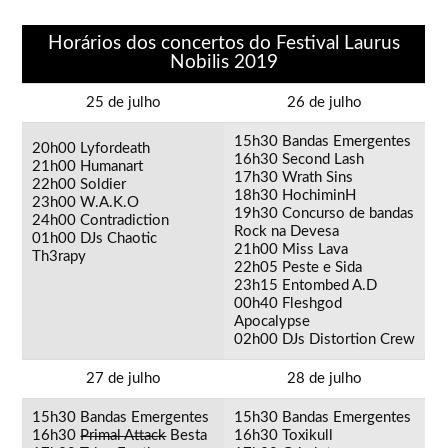
Horários dos concertos do Festival Laurus
Nobilis 2019
25 de julho
26 de julho
15h30 Bandas Emergentes
20h00 Lyfordeath
16h30 Second Lash
21h00 Humanart
17h30 Wrath Sins
22h00 Soldier
18h30 HochiminH
23h00 W.A.K.O
19h30 Concurso de bandas
24h00 Contradiction
Rock na Devesa
01h00 DJs Chaotic
21h00 Miss Lava
Th3rapy
22h05 Peste e Sida
23h15 Entombed A.D
00h40 Fleshgod
Apocalypse
02h00 DJs Distortion Crew
27 de julho
28 de julho
15h30 Bandas Emergentes
15h30 Bandas Emergentes
16h30
Primal Attack
Besta
16h30 Toxikull