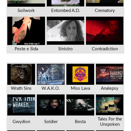
Soilwork
Entombed A.D.
Crematory
Peste e Sida
Sinistro
Contradiction
Wrath Sins
W.A.K.O.
Miss Lava
Analepsy
Tales For the
Gwydion
Soldier
Besta
Unspoken