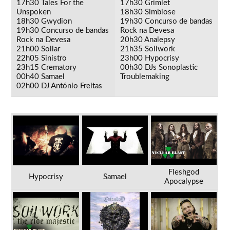
17h30 Tales For the
17h30 Grimlet
Unspoken
18h30 Simbiose
18h30 Gwydion
19h30 Concurso de bandas
19h30 Concurso de bandas
Rock na Devesa
Rock na Devesa
20h30 Analepsy
21h00 Sollar
21h35 Soilwork
22h05 Sinistro
23h00 Hypocrisy
23h15 Crematory
00h30 DJs Sonoplastic
00h40 Samael
Troublemaking
02h00 DJ António Freitas
Fleshgod
Hypocrisy
Samael
Apocalypse