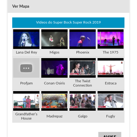
Ver Mapa
Vídeos do Super Bock Super Rock 2019
Lana Del Rey
Migos
Phoenix
The 1975
The Twist
Profjam
Conan Osiris
Estraca
Connection
Grandfather’s
Madrepaz
Galgo
Fugly
House
AVISE