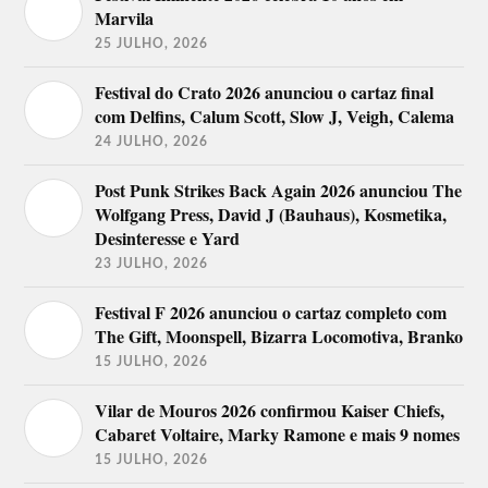
julho
The The.
Marvila
Julian
Casablancas
25 JULHO, 2026
& The Voidz.
Festival do Crato 2026 anunciou o cartaz final
Palco
Palco LG by
com Delfins, Calum Scott, Slow J, Veigh, Calema
Somersby
Rádio SBSR
24 JULHO, 2026
Vaiapraia e as
Rainhas do
Post Punk Strikes Back Again 2026 anunciou The
19
Mahalia,
Baile, Filipe
Wolfgang Press, David J (Bauhaus), Kosmetika,
de
Songhoy
Sambado e os
Desinteresse e Yard
julho
Blues.
Acompanhantes
de Luxo, Mirror
23 JULHO, 2026
People.
Festival F 2026 anunciou o cartaz completo com
The
20
The Gift, Moonspell, Bizarra Locomotiva, Branko
Alchemist,
Virtus, Luís
de
Pierre
Severo. Ermo.
15 JULHO, 2026
julho
Kwenders.
Vilar de Mouros 2026 confirmou Kaiser Chiefs,
Sunflowers.
Cabaret Voltaire, Marky Ramone e mais 9 nomes
21
Sofi Tukker,
Keep Razors
de
DJ Big.
Sharp, Pop
15 JULHO, 2026
julho
Dell’Arte.