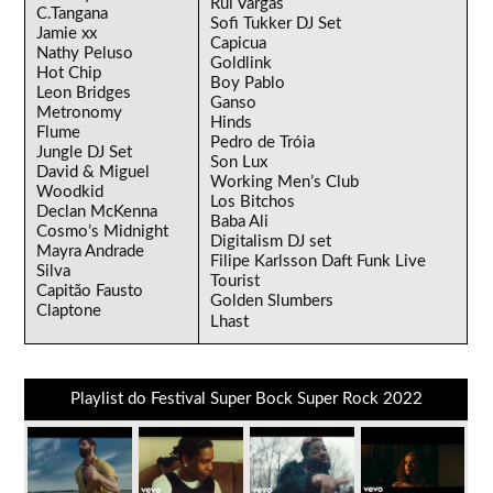
Rui Vargas
C.Tangana
Sofi Tukker DJ Set
Jamie xx
Capicua
Nathy Peluso
Goldlink
Hot Chip
Boy Pablo
Leon Bridges
Ganso
Metronomy
Hinds
Flume
Pedro de Tróia
Jungle DJ Set
Son Lux
David & Miguel
Working Men’s Club
Woodkid
Los Bitchos
Declan McKenna
Baba Ali
Cosmo’s Midnight
Digitalism DJ set
Mayra Andrade
Filipe Karlsson Daft Funk Live
Silva
Tourist
Capitão Fausto
Golden Slumbers
Claptone
Lhast
Playlist do Festival Super Bock Super Rock 2022