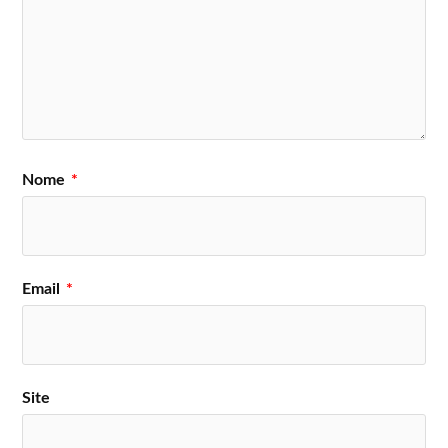
ASAP
Rocky
Foals
Slow J
Rex
King Gizzard &
Brockhampton
Orange
Lizard Wizard
County
Kali Uchis
Palco EDP
Kevin
The
Nome
*
GoldLink
Morby
Neighbourhood
Hinds
Local Natives
Boy Pablo
Palco Somersby
Email
*
Jungle
Nick Murphy
Son Lux
Horários do Festival Super Bock Super
Rock 2019
Site
Warm-Up – 17 de julho