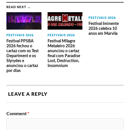
Local
Goldlink
Natives
READ NEXT →
Wire
Boy Pablo
Son Lux
FESTIVAIS 2026
Ganso
Festival Iminente
2026 celebra 10
anos em Marvila
Palco Somersby
FESTIVAIS 2026
FESTIVAIS 2026
Festival PPSBA
Festival Milagre
Jungle
2026 fechou o
Metaleiro 2026
cartaz com os Test
anunciou o cartaz
Department e os
final com Paradise
Palco LG by Rádio SBSR
Slyrydes e
Lost, Destruction,
anunciou o cartaz
Insomnium
Pedro de Tróia
por dias
Festival Super Bock Super Rock
2020 (cancelado)
LEAVE A REPLY
16 de
17 de julho
18 de julho
julho
Comment
*
Palco Super Bock