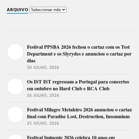
Festival Super Bock Super Rock
2018
ARQUIVO
Palco Super
Palco EDP
Bock
The Parkinsons,
Who The
Parcels,
19
Festival PPSBA 2026 fechou o cartaz com os Test
F*ck is Zé
Temples, Lee
de
Department e os Slyrydes e anunciou o cartaz por
Pedro? The
Fields & the
julho
XX, Justice.
Expressions,
dias
The Vaccines.
30 JULHO, 2026
Slow J,
Olivier St. Louis,
Os IST IST regressam a Portugal para concertos
Anderson
Profjam,
20
Paak & The
Oddisee &
em outubro no Hard Club e RCA Club
de
Free
Good Company,
julho
26 JULHO, 2026
Nationals,
Princess Nokia,
Travis Scott.
Tom Misch.
Festival Milagre Metaleiro 2026 anunciou o cartaz
final com Paradise Lost, Destruction, Insomnium
Stormzy, La
Fura Del
25 JULHO, 2026
Baus,
21
Isaura, Baxter
Benjamin
de
Dury, Sevdaliza,
Festival Iminente 2026 celebra 10 anos em
Clementine,