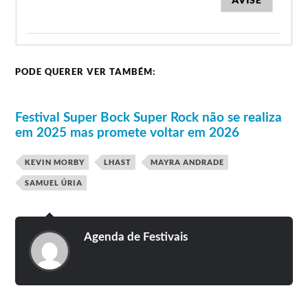
Clique na imagem para ver o vídeo
Videos do Festival Super Bock Super
PODE QUERER VER TAMBÉM:
Rock 2018
O 3º lote de bilhetes com os diários ao
preço de 60€.
Passes de 3 dias com campismo custam
Super Bock Super Rock 2021
(cancelado)
110 euros.
Festival Super Bock Super Rock não se realiza
em 2025 mas promete voltar em 2026
15 de
17 de
Travis Scott
The XX
ProfJam
Justice
16 de julho
julho
julho
KEVIN MORBY
LHAST
MAYRA ANDRADE
Palco Super Bock
SAMUEL ÚRIA
AVISE
A$AP
Brockhampton
Foals
Rocky
DaBaby
Kali Uchis
Agenda de Festivais
Slow J
Hot Chip
Palco EDP