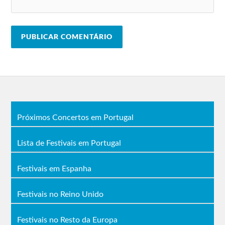
Moullinex –
Xinobi – DJ
Moullinex –
Meera
Vibe
Convidados
Oma Nata
Xinobi – DJ
Da Chick
Vibe
18 de julho
19 de julho
20 de julho
Palco Super Bock
Kaytranada
Disclosure DJ
Lana Del Rey
Phoenix
Próximos Concertos em Portugal
Set
The 1975
Christine
Migos
Jungle
and the
Janelle Monáe
Lista de Festivais em Portugal
Cat Power
Queens
ProfJam
Shame
Festivais em Espanha
Palco EDP
FKJ
Festivais no Reino Unido
Charlotte
Metronomy
Gainsbourg
Branko
Gorgon City
Capitão
Festivais no Resto da Europa
Dino D’
Masego