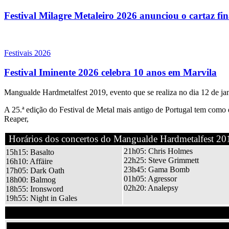
Festival Milagre Metaleiro 2026 anunciou o cartaz fi
Festivais 2026
Festival Iminente 2026 celebra 10 anos em Marvila
Mangualde Hardmetalfest 2019, evento que se realiza no dia 12 de ja
A 25.ª edição do Festival de Metal mais antigo de Portugal tem com
Reaper,
Horários dos concertos do Mangualde Hardmetalfest 20
21h05: Chris Holmes
15h15: Basalto
22h25: Steve Grimmett
16h10: Affäire
23h45: Gama Bomb
17h05: Dark Oath
01h05: Agressor
18h00: Balmog
02h20: Analepsy
18h55: Ironsword
19h55: Night in Gales