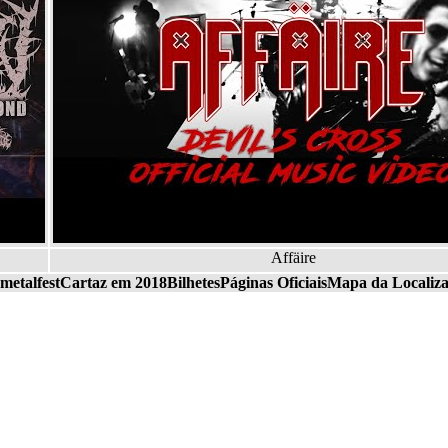
Affäire
etalfest
Cartaz em 2018
Bilhetes
Páginas Oficiais
Mapa da Localiza