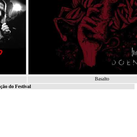
Basalto
ção do Festival