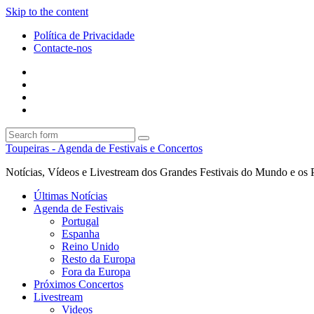
Skip to the content
Política de Privacidade
Contacte-nos
Facebook
Twitter
Envie
um
Search
mail
Search
Toupeiras - Agenda de Festivais e Concertos
Notícias, Vídeos e Livestream dos Grandes Festivais do Mundo e os 
Últimas Notícias
Agenda de Festivais
Portugal
Espanha
Reino Unido
Resto da Europa
Fora da Europa
Próximos Concertos
Livestream
Videos