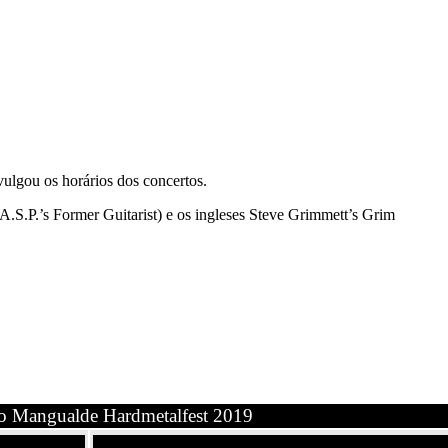
ulgou os horários dos concertos.
.S.P.’s Former Guitarist) e os ingleses Steve Grimmett’s Grim
do Mangualde Hardmetalfest 2019