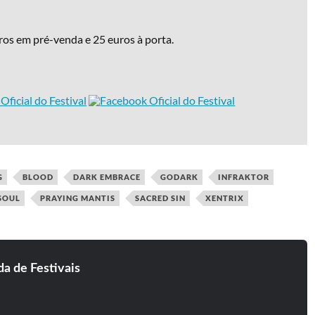
ros em pré-venda e 25 euros à porta.
G
BLOOD
DARK EMBRACE
GODARK
INFRAKTOR
SOUL
PRAYING MANTIS
SACRED SIN
XENTRIX
a de Festivais