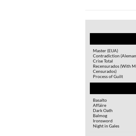
Master (EUA)
Contradiction (Aleman
Crise Total
Recensurados (With 
Censurados)
Process of Guilt
Basalto
Affäire
Dark Oath
Balmog
Ironsword
Night in Gales