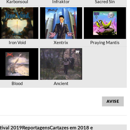
Karbonsoul
Infraktor
Sacred Sin
Iron Void
Xentrix
Praying Mantis
Blood
Ancient
AVISE
stival 2019
Reportagens
Cartazes em 2018 e