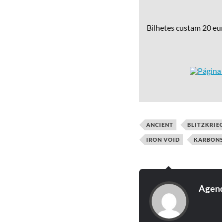
Bilhetes custam 20 eu
ANCIENT
BLITZKRIE
IRON VOID
KARBON
Agend