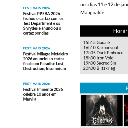
nos dias 11 e 12 de ja
FESTIVAIS 2026
Mangualde.
Festival PPSBA 2026
fechou o cartaz com os
Test Department e os
Slyrydes e anunciou o
Horár
cartaz por dias
15h15 Godark
16h10 Karbonsoul
FESTIVAIS 2026
17h05 Dark Embrace
Festival Milagre Metaleiro
18h00 Iron Void
2026 anunciou o cartaz
19h00 Sacred Sin
final com Paradise Lost,
20h00 Blitzkrieg
Destruction, Insomnium
FESTIVAIS 2026
P
Festival Iminente 2026
celebra 10 anos em
Marvila