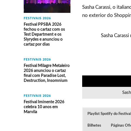
Sasha Carassi, o italia
no exterior do Shoppin
FESTIVAIS 2026
Festival PPSBA 2026
fechou o cartaz com os
Test Department e os
Sasha Carassi
Slyrydes e anunciou o
cartaz por dias
FESTIVAIS 2026
Festival Milagre Metaleiro
2026 anunciou o cartaz
final com Paradise Lost,
Destruction, Insomnium
Sash
FESTIVAIS 2026
Festival Iminente 2026
celebra 10 anos em
Marvila
Playlist Spotify do Festiv
Bilhetes
Páginas Ofic