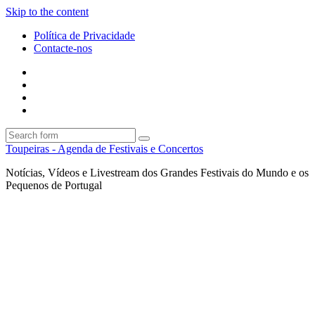
Skip to the content
Política de Privacidade
Contacte-nos
Facebook
Twitter
Envie
um
Search
mail
Search
Toupeiras - Agenda de Festivais e Concertos
Notícias, Vídeos e Livestream dos Grandes Festivais do Mundo e os
Pequenos de Portugal