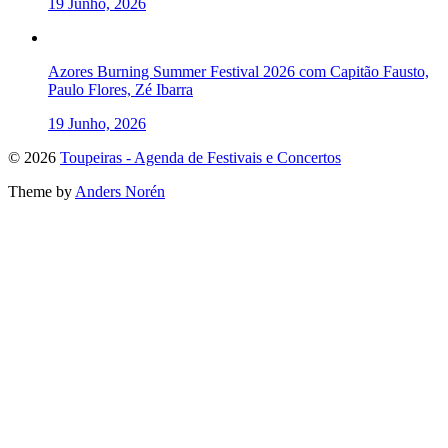
19 Junho, 2026
Azores Burning Summer Festival 2026 com Capitão Fausto,
Paulo Flores, Zé Ibarra
19 Junho, 2026
To
© 2026
Toupeiras - Agenda de Festivais e Concertos
the
Theme by
Anders Norén
top