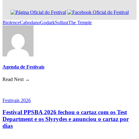
Biolence
Cabodano
Godark
Sollust
The Temple
Agenda de Festivais
Read Next →
Festivais 2026
Festival PPSBA 2026 fechou o cartaz com os Test
Department e os Slyrydes e anunciou o cartaz por
dias