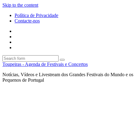
Skip to the content
Política de Privacidade
Contacte-nos
Facebook
Twitter
Envie
um
Search
mail
Search
Toupeiras - Agenda de Festivais e Concertos
Notícias, Vídeos e Livestream dos Grandes Festivais do Mundo e os
Pequenos de Portugal