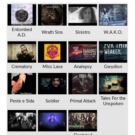
Entombed
Wrath Sins
Sinistro
W.A.K.O.
A.D.
Crematory
Miss Lava
Analepsy
Gwydion
Tales For the
Peste e Sida
Soldier
Primal Attack
Unspoken