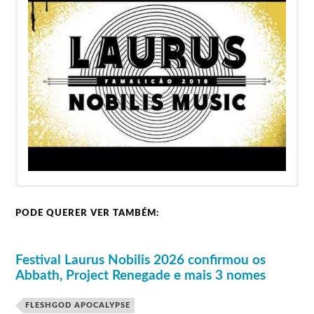
Venda Antecipada:
PODE QUERER VER TAMBÉM:
BLIND TICKET 2ND STAGE: 25,00 EUROS –
Dia 26
Dia 27
Dia 28
Limitado a 1000 Lugares
Dark
Festival Laurus Nobilis 2026 confirmou os
Bilhetes podem ser comprados na
bol
.
Septicflesh
Tranquillity
Abbath, Project Renegade e mais 3 nomes
Equaleft
Tarantula
Crisix
Mata Ratos
Infraktor
Preços Geral – 45€
Hills Have
The Temple
FLESHGOD APOCALYPSE
Cruz de Ferro