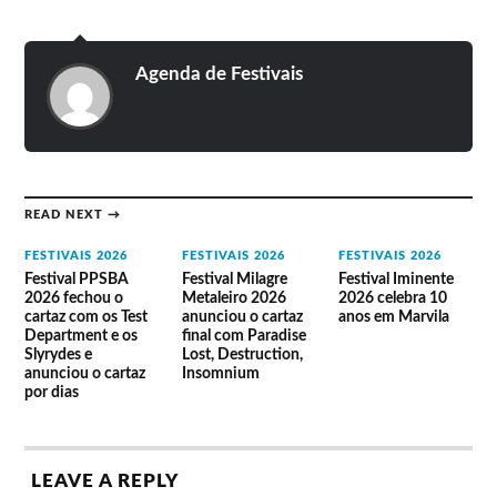
Eyes
The Godiva
O campismo é grátis.
Booby Trap
Web
Revolution
Atreides
Estacionamento Gratuito.
Nine o Nine
Within
In Vein
Low Torque
Agenda de Festivais
Sotz
Legacy of
Evento 100% solidário – Todas as receitas
Cynthia
revertem para a Casa do Artista Amador.
READ NEXT →
FESTIVAIS 2026
FESTIVAIS 2026
FESTIVAIS 2026
Festival PPSBA
Festival Milagre
Festival Iminente
2026 fechou o
Metaleiro 2026
2026 celebra 10
cartaz com os Test
anunciou o cartaz
anos em Marvila
Department e os
final com Paradise
Slyrydes e
Lost, Destruction,
anunciou o cartaz
Insomnium
por dias
LEAVE A REPLY