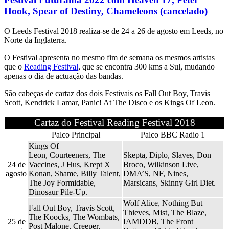
Hook, Spear of Destiny, Chameleons (cancelado)
O Leeds Festival 2018 realiza-se de 24 a 26 de agosto em Leeds, no
Norte da Inglaterra.
O Festival apresenta no mesmo fim de semana os mesmos artistas
que o
Reading Festival
, que se encontra 300 kms a Sul, mudando
apenas o dia de actuação das bandas.
São cabeças de cartaz dos dois Festivais os Fall Out Boy, Travis
Scott, Kendrick Lamar, Panic! At The Disco e os Kings Of Leon.
Cartaz do Festival Reading Festival 2018
Palco Principal
Palco BBC Radio 1
Kings Of
Leon, Courteeners, The
Skepta, Diplo, Slaves, Don
24 de
Vaccines, J Hus, Krept X
Broco, Wilkinson Live,
agosto
Konan, Shame, Billy Talent,
DMA’S, NF, Nines,
The Joy Formidable,
Marsicans, Skinny Girl Diet.
Dinosaur Pile-Up.
Wolf Alice, Nothing But
Fall Out Boy, Travis Scott,
Thieves, Mist, The Blaze,
The Koocks, The Wombats,
25 de
IAMDDB, The Front
Post Malone, Creeper,