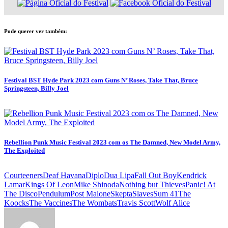
Pode querer ver também:
Festival BST Hyde Park 2023 com Guns N’ Roses, Take That, Bruce
Springsteen, Billy Joel
Rebellion Punk Music Festival 2023 com os The Damned, New Model Army,
The Exploited
Courteeners
Deaf Havana
Diplo
Dua Lipa
Fall Out Boy
Kendrick
Lamar
Kings Of Leon
Mike Shinoda
Nothing but Thieves
Panic! At
The Disco
Pendulum
Post Malone
Skepta
Slaves
Sum 41
The
Koocks
The Vaccines
The Wombats
Travis Scott
Wolf Alice