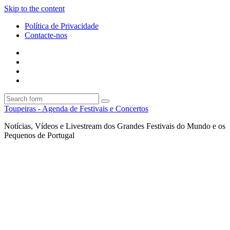
Skip to the content
Política de Privacidade
Contacte-nos
Facebook
Twitter
Envie
um
Search
mail
Search
Toupeiras - Agenda de Festivais e Concertos
Notícias, Vídeos e Livestream dos Grandes Festivais do Mundo e os
Pequenos de Portugal