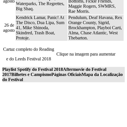
agosto
Bottoms, Fickle Friends,
Waterparks, The Regrettes,
Maggie Rogers, SWMRS,
Big Shaq.
Rae Morris.
Kendrick Lamar, Panic! At
Pendulum, Deaf Havana, Rex
The Disco, Dua Lipa, Sum
Orange County, Sigrid,
26 de
41, Mike Shinoda,
Brockhampton, Playboi Carti,
agosto
Skindred, Trash Boat,
Alma, Chase Atlantic, West
Protoje.
Thebarton.
Cartaz completo do Reading
Clique na imagem para aumentar
e do Leeds Festival 2018
Playlist Spotify do Festival 2018
Aftermovie do Festival
2017
Bilhetes e Campismo
Páginas Oficiais
Mapa da Localização
do Festival