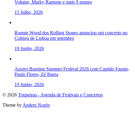
Voltaire, Marky Ramone e mais 9 nomes
15 Julho, 2026
Ronnie Wood dos Rolling Stones anunciou um concerto no
Coliseu de Lisboa em setembro
19 Junho, 2026
Azores Burning Summer Festival 2026 com Capitão Fausto,
Paulo Flores, Zé Ibarra
19 Junho, 2026
To
© 2026
Toupeiras - Agenda de Festivais e Concertos
the
Theme by
Anders Norén
top