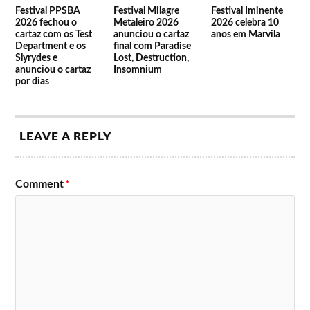
The Parkinsons
Bizarra Locomotiva
Festival PPSBA
Festival Milagre
Festival Iminente
2026 fechou o
Metaleiro 2026
2026 celebra 10
cartaz com os Test
anunciou o cartaz
anos em Marvila
Department e os
final com Paradise
Slyrydes e
Lost, Destruction,
anunciou o cartaz
Insomnium
por dias
LEAVE A REPLY
Comment
*