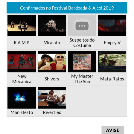
Confirmados no Festival Bardoada & Ajcoi 2019
Suspeitos do
R.A.M.P.
Viralata
Empty V
Costume
New
My Master
Shivers
Mata-Ratos
Mecanica
The Sun
Manisfesto
Rivertied
AVISE