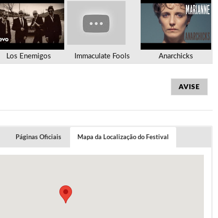
Los Enemigos
Immaculate Fools
Anarchicks
AVISE
Páginas Oficiais
Mapa da Localização do Festival
ue na imagem para ver o Aftermovie do Festival 2017
ios custam 15 euros.
0 passes de dois dias têm o preço de 15€, quando
 a custar 20€ e no final 25€.