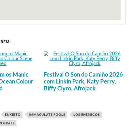
MBÉM:
om os Manic
Festival O Son do Camiño 2026
 Ocean Colour
com Linkin Park, Katy Perry,
d
Biffy Clyro, Afrojack
ENXEITO
IMMACULATE FOOLS
LOS ENEMIGOS
N GRASS