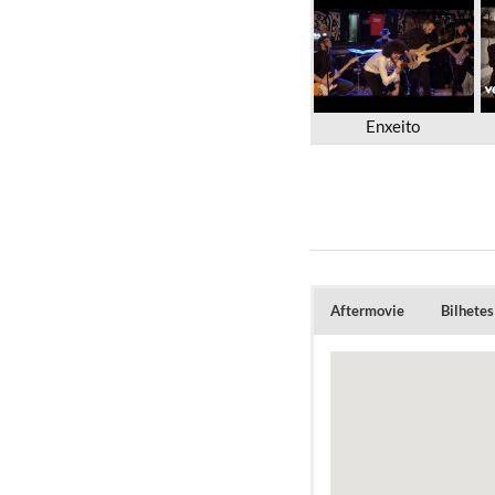
Enxeito
Aftermovie
Bilhetes
Cliq
Os bilhetes Diár
Os primeiros 10
esgotados passam