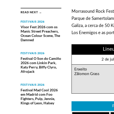
Morrasound Rock Festiv
READ NEXT →
Parque de Samertolame
FESTIVAIS 2026
Galiza, a cerca de 50 
Visor Fest 2026 com os
Manic Street Preachers,
Los Enemigos e as por
Ocean Colour Scene, The
Damned
Line
FESTIVAIS 2026
Festival O Son do Camiño
2 de ju
2026 com Linkin Park,
Katy Perry, Biffy Clyro,
Enxeito
Afrojack
Zålomon Grass
FESTIVAIS 2026
Festival Mad Cool 2026
em Madrid com Foo
Fighters, Pulp, Jennie,
Kings of Leon, Halsey
P