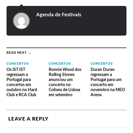
Agenda de Festivais
READ NEXT →
CONCERTOS
CONCERTOS
CONCERTOS
Os IST IST
Ronnie Wood dos
Duran Duran
regressam a
Rolling Stones
regressam a
Portugal para
anunciou um
Portugal para um
concertos em
concerto no
concerto em
outubro no Hard
Coliseu de Lisboa
novembro na MEO
Club e RCA Club
em setembro
Arena
LEAVE A REPLY