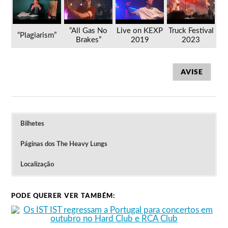
“All Gas No
Live on KEXP
Truck Festival
“Plagiarism”
Brakes”
2019
2023
AVISE
Bilhetes
Páginas dos The Heavy Lungs
Localização
PODE QUERER VER TAMBÉM:
Os bilhetes custam 22 euros ou 24 euros
mais taxas e estão à venda através dos
sites da
seetickets (Porto)
e
dice (Lisboa)
.