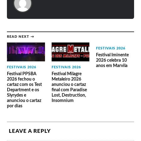
três dias, 3, 4 e 5 de maio, em lugar central da
plateia, poster e programa do festival criados
pela FBA., e uma oferta surpresa), 95 Euros.
Disponíveis de 28 de março [a partir das 17:00]
READ NEXT →
a 7 de abril: venda apenas de Pacote Amigo do
GAR e bilhetes de três dias no portal do Teatro-
FESTIVAIS 2026
Festival Iminente
Cine de Gouveia;
2026 celebra 10
De 8 de abril [a partir das 15:00] a 5 de maio:
anos em Marvila
FESTIVAIS 2026
FESTIVAIS 2026
venda de todos os bilhetes no
portal do Teatro-
Festival PPSBA
Festival Milagre
2026 fechou o
Metaleiro 2026
Cine de Gouveia
;
cartaz com os Test
anunciou o cartaz
Department e os
final com Paradise
DE 10 de abril a 5 de maio: venda de todos os
Slyrydes e
Lost, Destruction,
bilhetes na bilheteira do Teatro-Cine.
anunciou o cartaz
Insomnium
por dias
Não se aceitam reservas.
LEAVE A REPLY