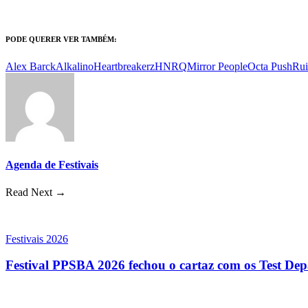
PODE QUERER VER TAMBÉM:
Alex Barck
Alkalino
Heartbreakerz
HNRQ
Mirror People
Octa Push
Rui
Agenda de Festivais
Read Next →
Festivais 2026
Festival PPSBA 2026 fechou o cartaz com os Test Depa