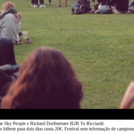
e Sky People e Richard Dorfmeister B2B To Ricciardi.
 bilhete para dois dias custa 20€.
Festival sem informação de campism