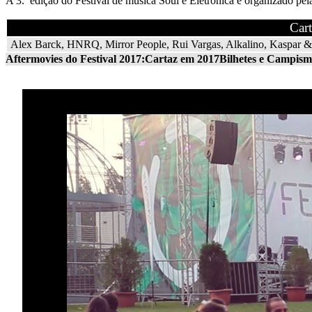
A 3.ª edição do Festival de música Soul e Eletrónica é organizado 
Car
Alex Barck, HNRQ, Mirror People, Rui Vargas, Alkalino, Kaspar & 
Aftermovies do Festival 2017:
Cartaz em 2017
Bilhetes e Campis