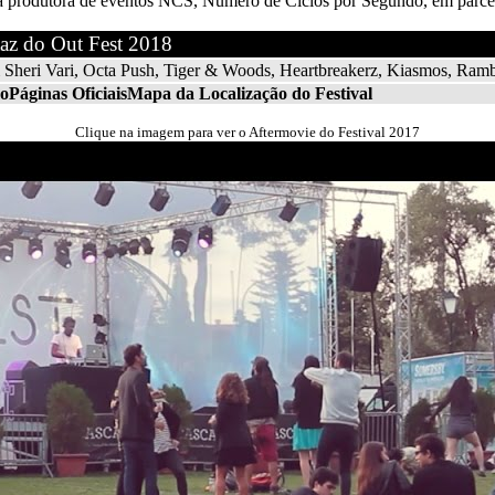
pela produtora de eventos NCS, Número de Ciclos por Segundo, em parc
taz do Out Fest 2018
Sheri Vari, Octa Push, Tiger & Woods, Heartbreakerz, Kiasmos, Ram
mo
Páginas Oficiais
Mapa da Localização do Festival
Clique na imagem para ver o Aftermovie do Festival 2017