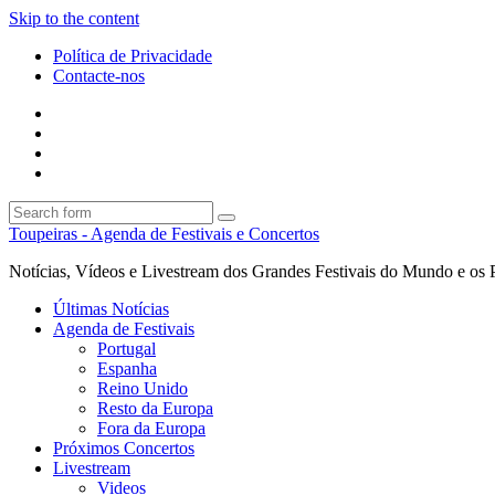
Skip to the content
Política de Privacidade
Contacte-nos
Facebook
Twitter
Envie
um
Search
mail
Search
Toupeiras - Agenda de Festivais e Concertos
Notícias, Vídeos e Livestream dos Grandes Festivais do Mundo e os 
Últimas Notícias
Agenda de Festivais
Portugal
Espanha
Reino Unido
Resto da Europa
Fora da Europa
Próximos Concertos
Livestream
Videos