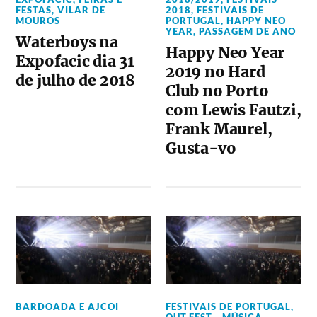
FESTAS
,
VILAR DE
2018
,
FESTIVAIS DE
MOUROS
PORTUGAL
,
HAPPY NEO
YEAR
,
PASSAGEM DE ANO
Waterboys na
Happy Neo Year
Expofacic dia 31
2019 no Hard
de julho de 2018
Club no Porto
com Lewis Fautzi,
Frank Maurel,
Gusta-vo
BARDOADA E AJCOI
FESTIVAIS DE PORTUGAL
,
OUT.FEST - MÚSICA