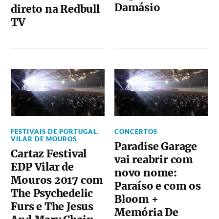
Damásio
direto na Redbull
TV
FESTIVAIS DE PORTUGAL
,
CONCERTOS
VILAR DE MOUROS
Paradise Garage
Cartaz Festival
vai reabrir com
EDP Vilar de
novo nome:
Mouros 2017 com
Paraíso e com os
The Psychedelic
Bloom +
Furs e The Jesus
Memória De